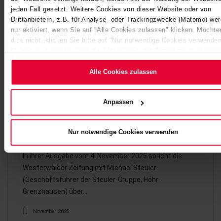
jeden Fall gesetzt. Weitere Cookies von dieser Website oder von
Drittanbietern, z.B. für Analyse- oder Trackingzwecke (Matomo) we
nur aktiviert, wenn Sie auf "Alle Cookies zulassen" klicken. Möchte
dies nicht, klicken Sie bitte auf "Nur notwendige Cookies verwenden
Mehr dazu (einschließlich der Möglichkeit, die Einwilligungserklärun
ändern oder zu widerrufen) erfahren Sie in unserem
Cookie-
Hinweis
(Link im Fuß der Website) bzw. der
Datenschutzerklärung
Alle Cookies zulassen
Anpassen
OHNE KERAMISCHE PRODUKTE GEHT IN
Nur notwendige Cookies verwenden
DER MODERNEN INDUSTRIE…
In ihrer Ausgabe vom 4. November 2025 spricht die
Westerwälder Zeitung mit Michael Steuler
(Geschäftsführer der Steuler-Gruppe, Höhr-
Grenzhausen) über…
November 2025