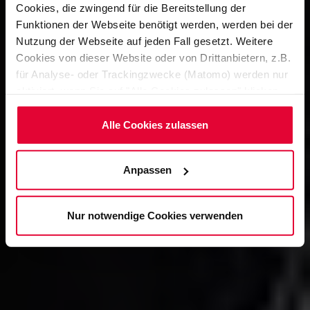
Cookies, die zwingend für die Bereitstellung der
Funktionen der Webseite benötigt werden, werden bei der
Nutzung der Webseite auf jeden Fall gesetzt. Weitere
Cookies von dieser Website oder von Drittanbietern, z.B.
für Analyse- oder Trackingzwecke (Matomo) werden nur
aktiviert, wenn Sie auf "Alle Cookies zulassen" klicken.
Möchten Sie dies nicht, klicken Sie bitte auf "Nur
notwendige Cookies verwenden". Mehr dazu
Alle Cookies zulassen
(einschließlich der Möglichkeit, die Einwilligungserklärung
zu ändern oder zu widerrufen) erfahren Sie in
Anpassen
unserem
Cookie-Hinweis
(Link im Fuß der Website)
bzw. der
Datenschutzerklärung
.
Nur notwendige Cookies verwenden