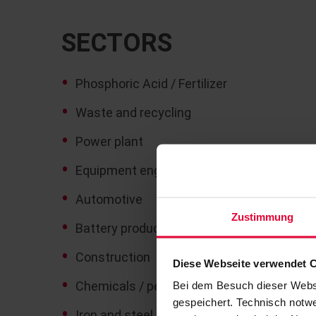
SECTORS
Phosphoric Acid / Fertilizer
Waste and recycling
Power plant
Equipment engineering
Automotive
Zustimmung
Battery production
Construction
Diese Webseite verwendet 
Chemicals / petrochemicals
Bei dem Besuch dieser Webs
gespeichert. Technisch notwe
Iron and steel