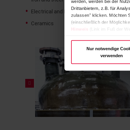
werden, werden bei der Nutzu
Drittanbietern, z.B. für Ana
Electrical and Electronics
zulassen" klicken. Möchten S
(einschließlich der Möglichke
Ceramics
Hinweis
(Link im Fuß der We
Nur notwendige Cook
verwenden