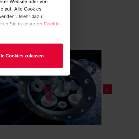
ieser Website oder von
e auf "Alle Cookies
rwenden". Mehr dazu
fahren Sie in unserem
Cookie-
lle Cookies zulassen