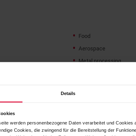
Food
Aerospace
Metal processing
Non-ferrous metals
Paper
Details
Pharmaceuticals
Powder metallurgy
Cookies
Sulfuric acid
eite werden personenbezogene Daten verarbeitet und Cookies 
ndige Cookies, die zwingend für die Bereitstellung der Funktion
Textiles