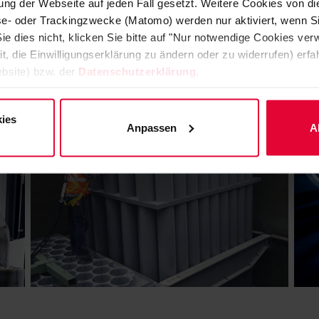
ng der Webseite auf jeden Fall gesetzt. Weitere Cookies von d
lyse- oder Trackingzwecke (Matomo) werden nur aktiviert, wenn Si
Water
ie dies nicht, klicken Sie bitte auf "Nur notwendige Cookies ve
it, die Einwilligungserklärung zu ändern oder zu widerrufen) er
Cement and Lime
bsite) bzw. der
Datenschutzerklärung
.
ies
Anpassen
A