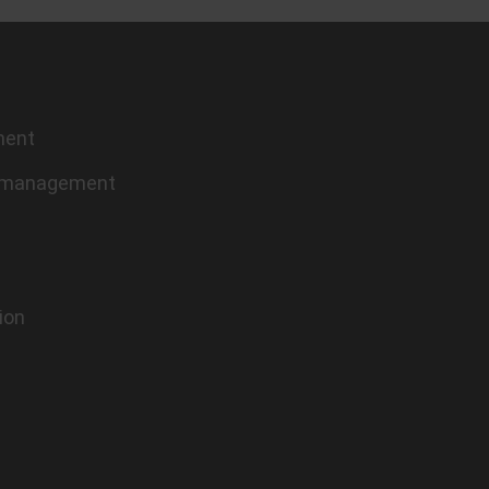
ment
t management
ion