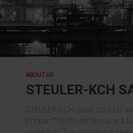
ABOUT US
STEULER-KCH SA
STEULER-KCH Saudi Co., LLC. was 
Khobar. The Steuler Group is a ful
protection. The company is head