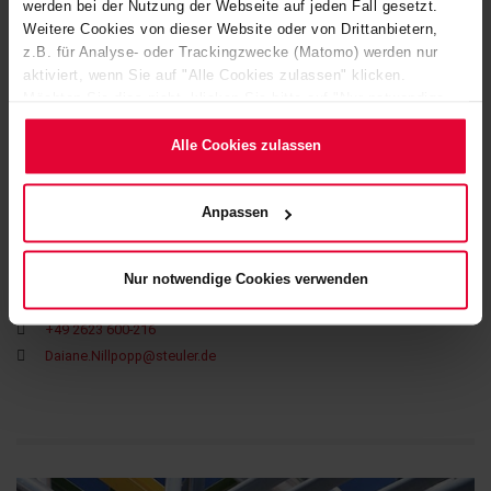
werden bei der Nutzung der Webseite auf jeden Fall gesetzt.
Weitere Cookies von dieser Website oder von Drittanbietern,
z.B. für Analyse- oder Trackingzwecke (Matomo) werden nur
aktiviert, wenn Sie auf "Alle Cookies zulassen" klicken.
IHR KONTAKT
Möchten Sie dies nicht, klicken Sie bitte auf "Nur notwendige
Cookies verwenden". Mehr dazu (einschließlich der Möglichkeit,
die Einwilligungserklärung zu ändern oder zu widerrufen)
Alle Cookies zulassen
erfahren Sie in unserem
Cookie-Hinweis
(Link im Fuß der
Website) bzw. der
Datenschutzerklärung
.
Anpassen
Nur notwendige Cookies verwenden
Daiane Nillpopp
+49 2623 600-216
Daiane.Nillpopp@steuler.de