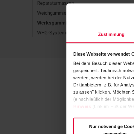
Reparaturmassen
Weichgummierungen
Werksgummierungen
WHG-Systeme
Zustimmung
Diese Webseite verwendet 
Bei dem Besuch dieser Webs
gespeichert. Technisch notwe
werden, werden bei der Nutzu
Drittanbietern, z.B. für Ana
zulassen" klicken. Möchten S
(einschließlich der Möglichke
Hinweis
(Link im Fuß der We
Nur notwendige Cook
verwenden