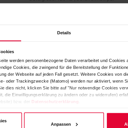
VULCOFERRAN 2194
Hartgummierung zum Schutz von Stahlbaute
Details
Zulassung Nr. Z-59.22-24.
Cookies
TI 152K
eite werden personenbezogene Daten verarbeitet und Cookies 
ndige Cookies, die zwingend für die Bereitstellung der Funktion
Dateigröße: 130 KB | Dateiformat: pdf
ng der Webseite auf jeden Fall gesetzt. Weitere Cookies von d
lyse- oder Trackingzwecke (Matomo) werden nur aktiviert, wenn Si
ie dies nicht, klicken Sie bitte auf "Nur notwendige Cookies ve
VULCOFERRAN 2206 (DIBt)
it, die Einwilligungserklärung zu ändern oder zu widerrufen) er
bsite) bzw. der
Datenschutzerklärung
.
Standard Einschicht-Weichgummierung zum
allgemeiner bauaufsichtlicher Zulassung N
ies
Anpassen
A
TI 150K