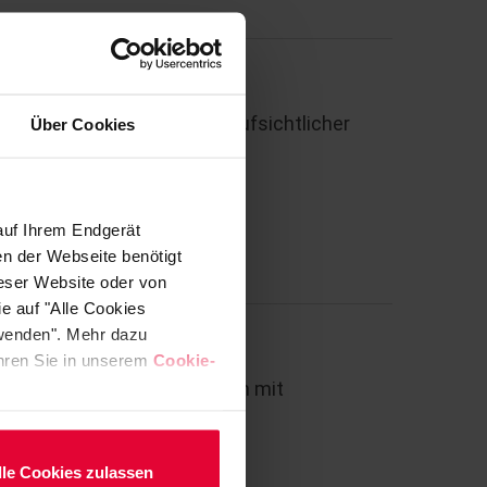
ilen mit allgemeiner bauaufsichtlicher
Über Cookies
auf Ihrem Endgerät
en der Webseite benötigt
ieser Website oder von
e auf "Alle Cookies
rwenden". Mehr dazu
fahren Sie in unserem
Cookie-
 Schutz von Stahlbauteilen mit
r. Z-59.22-25
lle Cookies zulassen