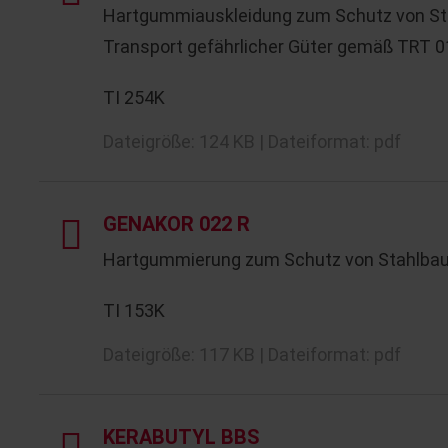
Hartgummiauskleidung zum Schutz von Sta
Transport gefährlicher Güter gemäß TRT 
TI 254K
Dateigröße: 124 KB | Dateiformat: pdf
GENAKOR 022 R
Hartgummierung zum Schutz von Stahlbau
TI 153K
Dateigröße: 117 KB | Dateiformat: pdf
KERABUTYL BBS