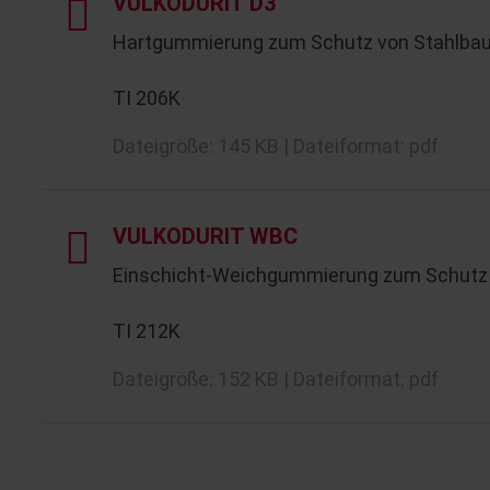
VULKODURIT D3
Hartgummierung zum Schutz von Stahlbaut
TI 206K
Dateigröße: 145 KB | Dateiformat: pdf
VULKODURIT WBC
Einschicht-Weichgummierung zum Schutz 
TI 212K
Dateigröße: 152 KB | Dateiformat: pdf