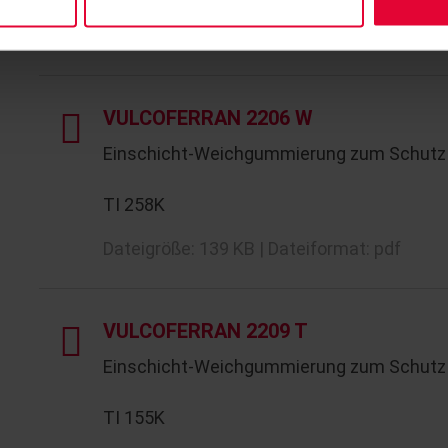
Dateigröße: 94 KB | Dateiformat: pdf
VULCOFERRAN 2206 W
Einschicht-Weichgummierung zum Schutz 
TI 258K
Dateigröße: 139 KB | Dateiformat: pdf
VULCOFERRAN 2209 T
Einschicht‑Weichgummierung zum Schutz 
TI 155K