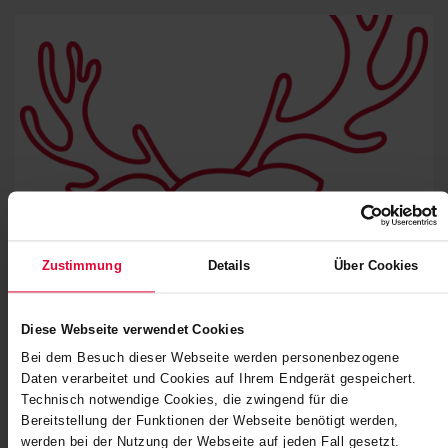
Zustimmung
Details
Über Cookies
SPENDE ZU WEIHNACHTEN 2025
Diese Webseite verwendet Cookies
Bei dem Besuch dieser Webseite werden personenbezogene
Verantwortung zu übernehmen, liegt uns am Herzen.
Daten verarbeitet und Cookies auf Ihrem Endgerät gespeichert.
Deshalb verzichten wir auf große Geschenke und helfen
Technisch notwendige Cookies, die zwingend für die
stattdessen mit einer Spende dort, wo…
Bereitstellung der Funktionen der Webseite benötigt werden,
werden bei der Nutzung der Webseite auf jeden Fall gesetzt.