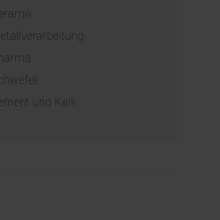
eramik
etallverarbeitung
harma
chwefel
ement und Kalk