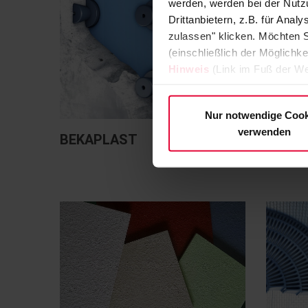
werden, werden bei der Nutzu
Drittanbietern, z.B. für Ana
zulassen" klicken. Möchten S
(einschließlich der Möglichke
Hinweis
(Link im Fuß der We
Nur notwendige Cook
verwenden
BEKAPLAST
BEKAS