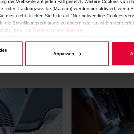
ng der Webseite auf jeden Fall gesetzt. Weitere Cookies von d
lyse- oder Trackingzwecke (Matomo) werden nur aktiviert, wenn Si
ie dies nicht, klicken Sie bitte auf "Nur notwendige Cookies ve
it, die Einwilligungserklärung zu ändern oder zu widerrufen) er
bsite) bzw. der
Datenschutzerklärung
.
ies
Anpassen
A
TEEL
Boden- und
Wandbeschichtungen