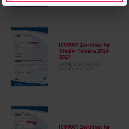
ISO9001 Zertifikat für
Steuler Tecnica 2024-
2027
Dateigröße: 293 KB |
Dateiformat: pdf
ISO9001 Zertifikat für