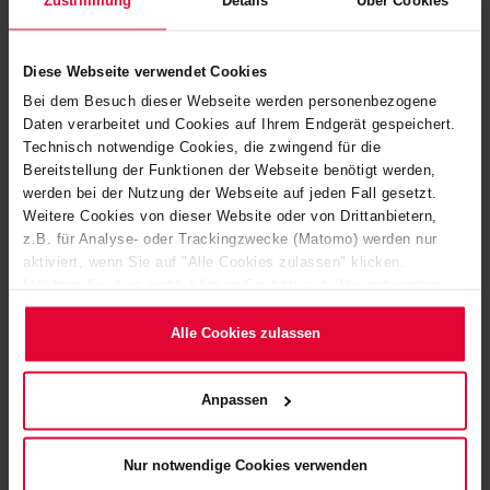
Zustimmung
Details
Über Cookies
ISO9001 Zertifikat für
STEULER-KCH Materials
Diese Webseite verwendet Cookies
Höhr-Grenzhausen 2024-
Bei dem Besuch dieser Webseite werden personenbezogene
2027
Daten verarbeitet und Cookies auf Ihrem Endgerät gespeichert.
Dateigröße: 293 KB |
Technisch notwendige Cookies, die zwingend für die
Dateiformat: pdf
Bereitstellung der Funktionen der Webseite benötigt werden,
werden bei der Nutzung der Webseite auf jeden Fall gesetzt.
Weitere Cookies von dieser Website oder von Drittanbietern,
z.B. für Analyse- oder Trackingzwecke (Matomo) werden nur
aktiviert, wenn Sie auf "Alle Cookies zulassen" klicken.
Möchten Sie dies nicht, klicken Sie bitte auf "Nur notwendige
Cookies verwenden". Mehr dazu (einschließlich der Möglichkeit,
die Einwilligungserklärung zu ändern oder zu widerrufen)
Alle Cookies zulassen
erfahren Sie in unserem
Cookie-Hinweis
(Link im Fuß der
ISO9001 Zertifikat für
Website) bzw. der
Datenschutzerklärung
.
STEULER-KCH Materials
Anpassen
Siershahn 2024-2027
Dateigröße: 293 KB |
Dateiformat: pdf
Nur notwendige Cookies verwenden