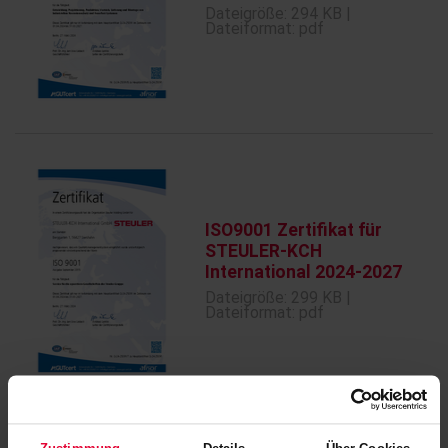
Dateigröße: 294 KB |
Dateiformat: pdf
ISO9001 Zertifikat für
STEULER-KCH
International 2024-2027
Dateigröße: 299 KB |
Dateiformat: pdf