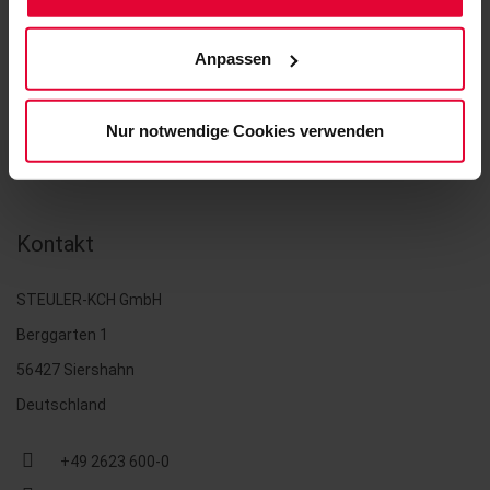
(einschließlich der Möglichkeit, die Einwilligungserklärung
zu ändern oder zu widerrufen) erfahren Sie in
Anpassen
unserem
Cookie-Hinweis
(Link im Fuß der Website)
bzw. der
Datenschutzerklärung
.
Nur notwendige Cookies verwenden
Kontakt
STEULER-KCH GmbH
Berggarten 1
56427 Siershahn
Deutschland
+49 2623 600-0