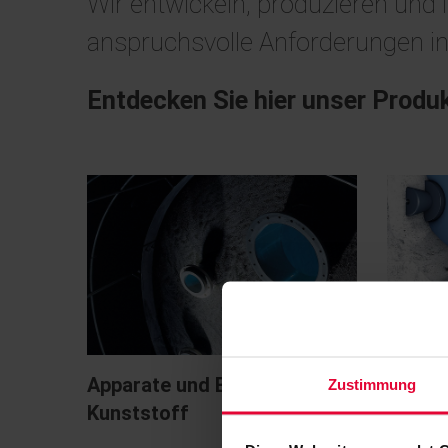
Wir entwickeln, produzieren und 
anspruchsvolle Anforderungen in 
Entdecken Sie hier unser Produk
Apparate und Behälter aus
BEKA
Zustimmung
Kunststoff