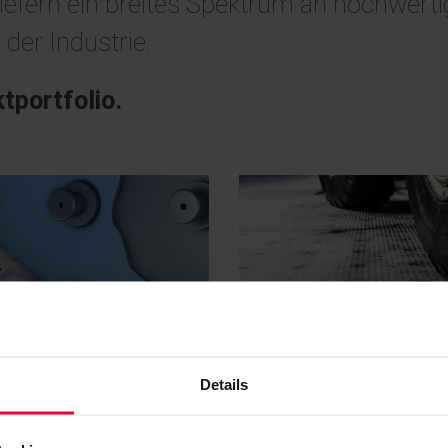
liefern ein breites Spektrum an hochwer
der Industrie.
tportfolio.
PLAST
BEKASTEEL
Details