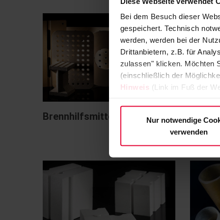
Diese Webseite verwendet 
Bei dem Besuch dieser Webs
gespeichert. Technisch notwe
werden, werden bei der Nutzu
Drittanbietern, z.B. für Ana
zulassen" klicken. Möchten S
(einschließlich der Möglichke
Hinweis
(Link im Fuß der We
Brennhilfsmittel
Dichte
Nur notwendige Cook
verwenden