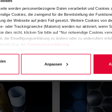
Cookies
eite werden personenbezogene Daten verarbeitet und Cookies 
ndige Cookies, die zwingend für die Bereitstellung der Funktion
ng der Webseite auf jeden Fall gesetzt. Weitere Cookies von d
lyse- oder Trackingzwecke (Matomo) werden nur aktiviert, wenn Si
ie dies nicht, klicken Sie bitte auf "Nur notwendige Cookies ve
it, die Einwilligungserklärung zu ändern oder zu widerrufen) er
bsite) bzw. der
Datenschutzerklärung
.
 feuerfeste Steine
Feuerfeste
ies
Anpassen
A
Verankerungssysteme