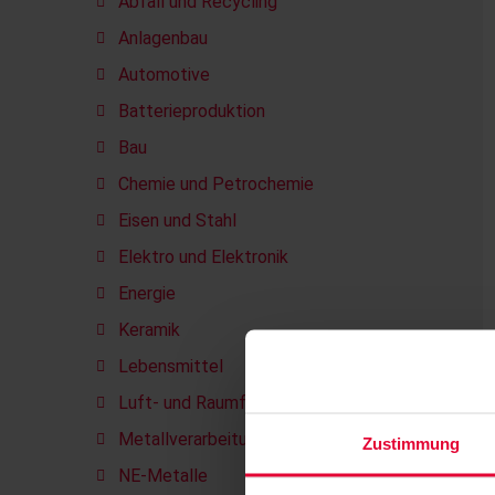
Abfall und Recycling
Anlagenbau
Automotive
Batterieproduktion
Bau
Chemie und Petrochemie
Eisen und Stahl
Elektro und Elektronik
Energie
Keramik
Lebensmittel
Luft- und Raumfahrt
Metallverarbeitung
Zustimmung
NE-Metalle