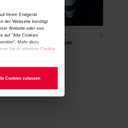
auf Ihrem Endgerät
en der Webseite benötigt
ieser Website oder von
Kunststoff-
e auf "Alle Cookies
Rohrleitungen
rwenden". Mehr dazu
fahren Sie in unserem
Cookie-
lle Cookies zulassen