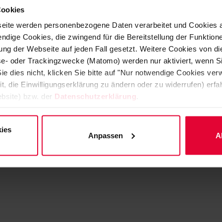
Cookies
eite werden personenbezogene Daten verarbeitet und Cookies 
ndige Cookies, die zwingend für die Bereitstellung der Funktion
ng der Webseite auf jeden Fall gesetzt. Weitere Cookies von d
Doppelwandige
ESD-Schutz
lyse- oder Trackingzwecke (Matomo) werden nur aktiviert, wenn Si
Pumpensümpfe
ie dies nicht, klicken Sie bitte auf "Nur notwendige Cookies ve
it, die Einwilligungserklärung zu ändern oder zu widerrufen) er
bsite) bzw. der
Datenschutzerklärung
.
ies
Anpassen
A