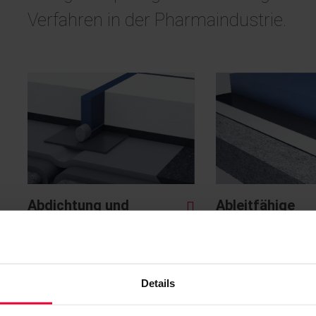
Verfahren in der Pharmaindustrie.
Abdichtung und
Ableitfähige
Sanierung von Fugen
Beschichtunge
Details