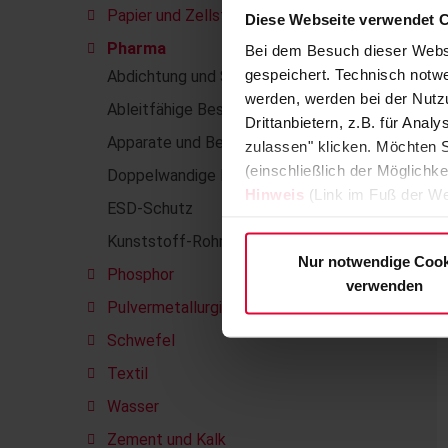
Papier und Zellstoff
Diese Webseite verwendet 
Pharma
Bei dem Besuch dieser Webs
gespeichert. Technisch notwe
Abdichtung und Sanierung von Fugen
werden, werden bei der Nutzu
Ableitfähige Beschichtungen
Drittanbietern, z.B. für Ana
Apparate und Behälter aus Kunststoff
zulassen" klicken. Möchten S
(einschließlich der Möglichke
Doppelwandige Pumpensümpfe
Hinweis
(Link im Fuß der We
ESD-Schutz
Kunststoff-Rohrleitungen
Nur notwendige Cook
Phosphor
verwenden
Pulvermetallurgie
Schwefel
Textil
Wasser
Zement und Kalk