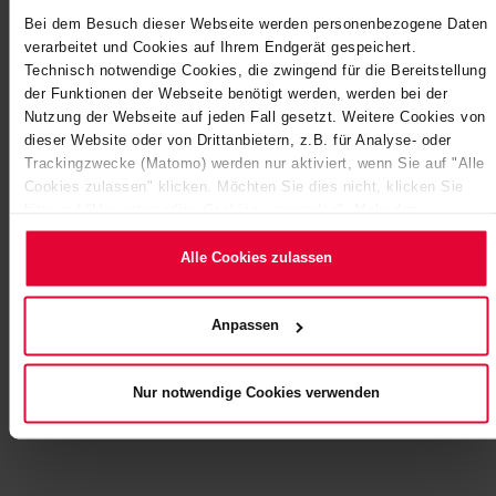
Bei dem Besuch dieser Webseite werden personenbezogene Daten
verarbeitet und Cookies auf Ihrem Endgerät gespeichert.
Technisch notwendige Cookies, die zwingend für die Bereitstellung
der Funktionen der Webseite benötigt werden, werden bei der
Nutzung der Webseite auf jeden Fall gesetzt. Weitere Cookies von
dieser Website oder von Drittanbietern, z.B. für Analyse- oder
Trackingzwecke (Matomo) werden nur aktiviert, wenn Sie auf "Alle
Cookies zulassen" klicken. Möchten Sie dies nicht, klicken Sie
bitte auf "Nur notwendige Cookies verwenden". Mehr dazu
(einschließlich der Möglichkeit, die Einwilligungserklärung zu
ändern oder zu widerrufen) erfahren Sie in unserem
Cookie-
Alle Cookies zulassen
Hinweis
(Link im Fuß der Website) bzw.
der
Datenschutzerklärung
.
Anpassen
Nur notwendige Cookies verwenden