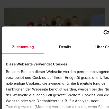
Zustimmung
Details
Über C
Diese Webseite verwendet Cookies
Bei dem Besuch dieser Webseite werden personenbezogene
verarbeitet und Cookies auf Ihrem Endgerät gespeichert. Te
notwendige Cookies, die zwingend für die Bereitstellung der
GOLDEN WAVE 2017: KATEGORIE
SCHWIMMBECKEN GEHT AN…
Funktionen der Webseite benötigt werden, werden bei der N
der Webseite auf jeden Fall gesetzt. Weitere Cookies von di
Am 30. März 2017 verlieh Deutschlands führendes
Website oder von Drittanbietern, z.B. für Analyse- oder
Pool- und Wellnessmagazin SCHWIMMBAD + SAUNA
Trackingzwecke (Matomo) werden nur aktiviert, wenn Sie auf