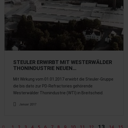
STEULER ERWIRBT MIT WESTERWÄLDER
THONINDUSTRIE NEUEN…
Mit Wirkung vom 01.01.2017 erwirbt die Steuler-Gruppe
die bis dato zur PD-Refractories gehörende
Westerwälder Thonindustrie (WTI) in Breitscheid.
Januar 2017
13
1
2
3
4
5
6
7
8
9
10
11
12
14
15