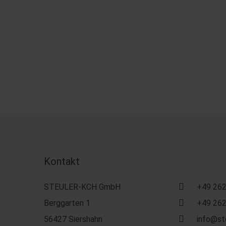
Kontakt
STEULER-KCH GmbH
+49 262
Berggarten 1
+49 262
56427 Siershahn
info@st