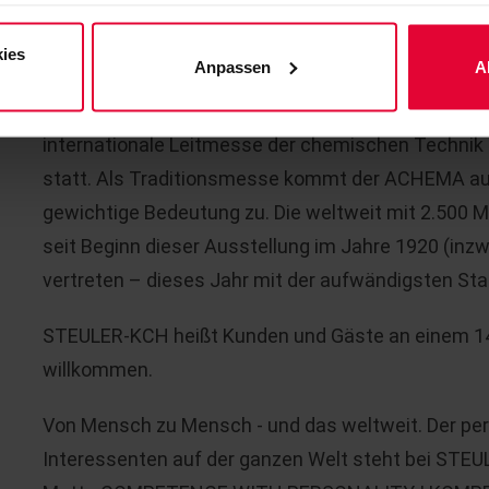
Erstmals vorgestellt werden die eigens entwickelt
ies
Anpassen
A
Führungskräfte aus aller Welt kommen vom
15. bi
wegweisenden Branchentreff und Technologiegipfe
internationale Leitmesse der chemischen Technik u
statt. Als Traditionsmesse kommt der ACHEMA auc
gewichtige Bedeutung zu. Die weltweit mit 2.500 M
seit Beginn dieser Ausstellung im Jahre 1920 (in
vertreten – dieses Jahr mit der aufwändigsten Stan
STEULER-KCH heißt Kunden und Gäste an einem 1
willkommen.
Von Mensch zu Mensch - und das weltweit. Der per
Interessenten auf der ganzen Welt steht bei STEU