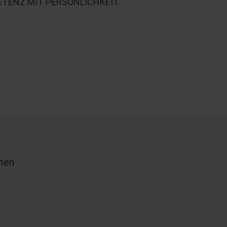
TENZ MIT PERSÖNLICHKEIT.
men