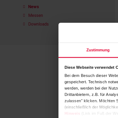
News
Messen
Downloads
Zustimmung
Diese Webseite verwendet 
Bei dem Besuch dieser Webs
gespeichert. Technisch notwe
werden, werden bei der Nutzu
Drittanbietern, z.B. für Ana
zulassen" klicken. Möchten S
(einschließlich der Möglichke
Hinweis
(Link im Fuß der We