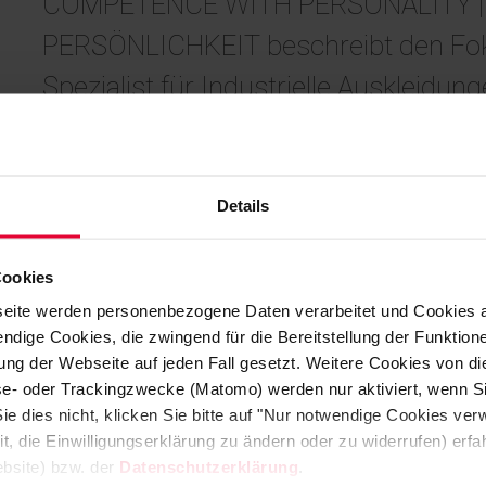
COMPETENCE WITH PERSONALITY 
PERSÖNLICHKEIT beschreibt den Fo
Spezialist für Industrielle Auskleidu
Siershahn (Deutschland), in seinem n
hat. Das Konzept zielt auf die Komm
How, Produkt- und Leistungsvielfalt so
Details
Unternehmens.
Cookies
eite werden personenbezogene Daten verarbeitet und Cookies 
Mai 2015
ndige Cookies, die zwingend für die Bereitstellung der Funktion
ng der Webseite auf jeden Fall gesetzt. Weitere Cookies von d
lyse- oder Trackingzwecke (Matomo) werden nur aktiviert, wenn Si
Im Mittelpunkt stehen großformatige Aufnahmen v
ie dies nicht, klicken Sie bitte auf "Nur notwendige Cookies ve
am eigenen Arbeitsplatz und ergänzt um Statements
it, die Einwilligungserklärung zu ändern oder zu widerrufen) er
bsite) bzw. der
Datenschutzerklärung
.
global tätigen Industrieunternehmens geben.