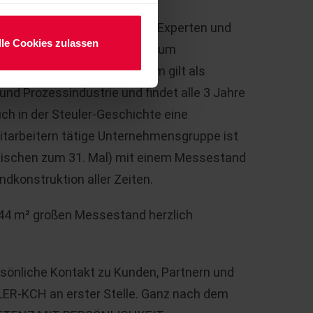
en Key visuals zur
ACHEMA
. Experten und
lle Cookies zulassen
s 19. Juni 2015 in Frankfurt
zum
l zusammen. Das Weltforum gilt als
nd Prozessindustrie und findet alle 3 Jahre
h in der Steuler-Geschichte eine
itarbeitern tätige Unternehmensgruppe ist
zwischen zum 31. Mal) mit einem Messestand
dkonstruktion aller Zeiten.
44 m² großen Messestand herzlich
sönliche Kontakt zu Kunden, Partnern und
LER-KCH an erster Stelle. Ganz nach dem