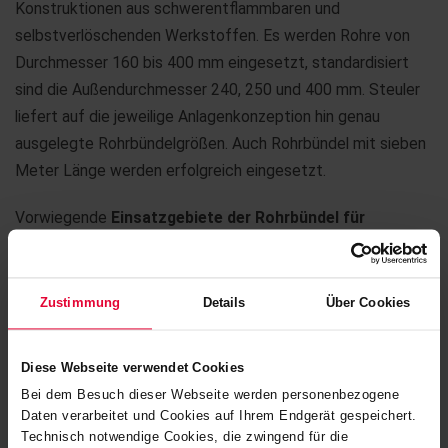
Konstruktionen aus schwerentflammbaren und
selbstverlöschenden Werkstoffen. Es werden Rohre von
Durchmesser 160 bis 400 mm eingesetzt, standardisiert
sind die Außendurchmesser 240, 250 und 400 mm. Steuler
liefert auf die jeweilige Anlagenkonzeption hin genau
ausgelegte Rohrbündelgrößen. Auch Rohrbündel mit sieben
Meter Länge werden erfolgreich eingesetzt.
Vorwiegende
Einsatzgebiete der Rohrbündel für
Nasselektrofilter
sind
NE-Metallhütten
,
Kraftwerke
,
Müllverbrennungs
- und
Chemieanlagen
.
Zustimmung
Details
Über Cookies
Diese Webseite verwendet Cookies
Bei dem Besuch dieser Webseite werden personenbezogene
Daten verarbeitet und Cookies auf Ihrem Endgerät gespeichert.
Technisch notwendige Cookies, die zwingend für die