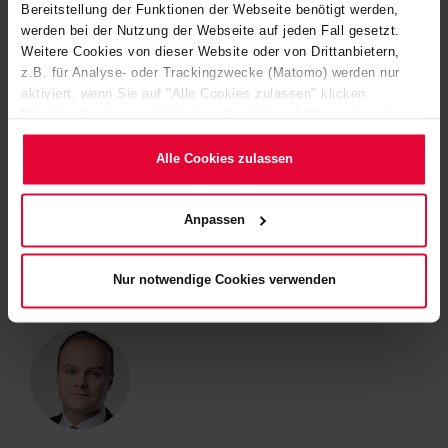
IHR KONTAKT
Bereitstellung der Funktionen der Webseite benötigt werden,
werden bei der Nutzung der Webseite auf jeden Fall gesetzt.
Weitere Cookies von dieser Website oder von Drittanbietern,
z.B. für Analyse- oder Trackingzwecke (Matomo) werden nur
aktiviert, wenn Sie auf "Alle Cookies zulassen" klicken.
Möchten Sie dies nicht, klicken Sie bitte auf "Nur notwendige
Cookies verwenden". Mehr dazu (einschließlich der Möglichkeit,
die Einwilligungserklärung zu ändern oder zu widerrufen)
Alle Cookies zulassen
erfahren Sie in unserem
Cookie-Hinweis
(Link im Fuß der
Frank Meuer
Website) bzw. der
Datenschutzerklärung
.
Anpassen
+49 2623 600-594
Frank.Meuer@steuler.de
Nur notwendige Cookies verwenden