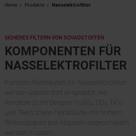
Home
Produkte
Nasselektrofilter
SICHERES FILTERN VON SCHADSTOFFEN
KOMPONENTEN FÜR
NASS­ELEKTROFILTER
Kunststoffeinbauten für Nasselektrofilter
werden überall dort eingesetzt, wo
Aerosole (zum Beispiel H
SO
, SO
, TiO
2
4
3
2
und Teer) sowie Feinstäube mit hohem
Wirkungsgrad aus Abgasen abgeschieden
werden müssen.