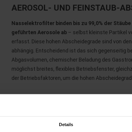
AEROSOL- UND FEINSTAUB-AB
Nasselektrofilter binden bis zu 99,0% der Stäube
geführten Aerosole ab
– selbst kleinste Partikel
erfasst. Diese hohen Abscheidegrade sind von de
abhängig. Entscheidend ist das sich gegenseitig 
Abgasvolumen, chemischer Beladung des Gasstro
möglichst breites, flexibles Betriebsfenster, gleic
der Betriebsfaktoren, um die hohen Abscheidegrade
BASIS-TECHNIK
Die Nasselektrofilter weisen als Abscheidefläche v
Details
Zentrum in koaxialer Richtung eine Entladungselekt