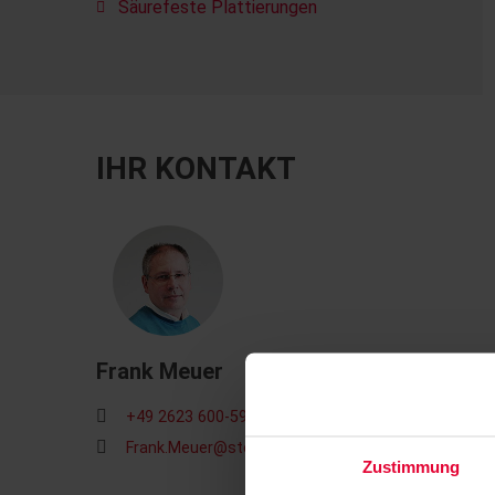
Säurefeste Plattierungen
IHR KONTAKT
Frank Meuer
+49 2623 600-594
Frank.Meuer@steuler.de
Zustimmung