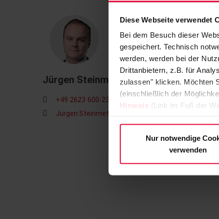
Diese Webseite verwendet 
Bei dem Besuch dieser Webs
gespeichert. Technisch notwe
werden, werden bei der Nutzu
Drittanbietern, z.B. für Ana
Jürgen Steinmetz
zulassen" klicken. Möchten S
(einschließlich der Möglichke
+49 2623 600-238
Hinweis
(Link im Fuß der We
Jü
rgen.Steinmetz@steuler.de
Nur notwendige Cook
verwenden