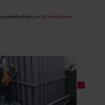
asselektrofilter
sind
NE-Metallhütten
,
n
.