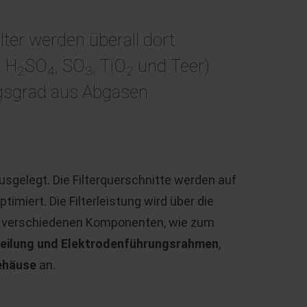
lter werden überall dort
l H
SO
, SO
, TiO
und Teer)
2
4
3
2
gsgrad aus Abgasen
 ausgelegt. Die Filterquerschnitte werden auf
imiert. Die Filterleistung wird über die
n verschiedenen Komponenten, wie zum
teilung und Elektrodenführungsrahmen
,
ehäuse
an.