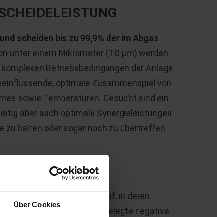
SCHEIDELEISTUNG
 und scheiden bis zu 99,9% der im Abgas
 von unter einem Mikrometer (1,0 μm) werden
n komplexen Betriebsbedingungen der Anlage
beeinflussende, optimale Zusammenspiel von
mes sowie Temperaturen. Gesucht sind ein
hzeitig aber auch optimale Synergieleistungen
 zu halten oder sogar noch zu übertreffen.
ertikal angeordnete Rohre auf, in deren
Über Cookies
rode verläuft. Durch die angelegte negative