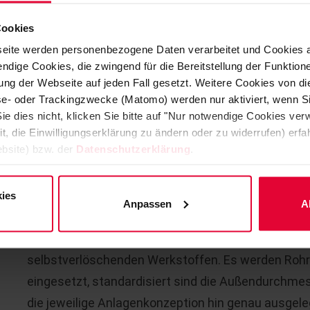
Hochspannung an diese Elektrode wird ein elektris
Cookies
Dies bewirkt eine elektrisch negative Aufladung de
eite werden personenbezogene Daten verarbeitet und Cookies 
Elektronen). Den elektrischen Feldlinien folgend, 
ndige Cookies, die zwingend für die Bereitstellung der Funktion
positiv geladenen Rohrwandung, werden dort abg
ng der Webseite auf jeden Fall gesetzt. Weitere Cookies von d
und bilden damit den notwendigen Strompfad, um d
lyse- oder Trackingzwecke (Matomo) werden nur aktiviert, wenn Si
ie dies nicht, klicken Sie bitte auf "Nur notwendige Cookies ve
den Rohrenden angebrachte Erdung werden die El
it, die Einwilligungserklärung zu ändern oder zu widerrufen) er
Hochspannungs-Erzeuger zurückgeführt.
bsite) bzw. der
Datenschutzerklärung
.
ies
ROHRBÜNDEL FÜR NASSELEKT
Anpassen
A
Alle Rohrbündel sind selbsttragende, modulare K
selbstverlöschenden Werkstoffen. Es werden Roh
eingesetzt, standardisiert sind die Außendurchmes
die jeweilige Anlagenkonzeption hin genau ausgel