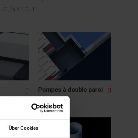
que.Secteur
Pompes à double paroi
joints
Über Cookies