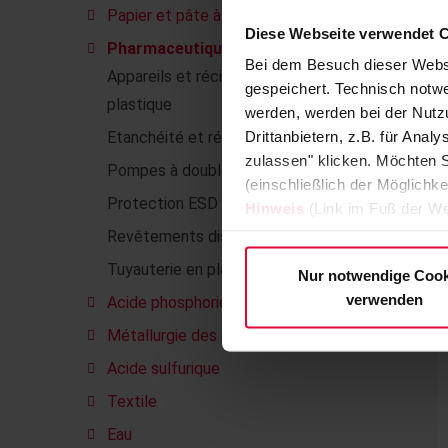
Papier et pâte à papier
Diese Webseite verwendet 
Pharmaceutique
Bei dem Besuch dieser Webs
Appareils et récipients en matière
gespeichert. Technisch notwe
plastique
werden, werden bei der Nutzu
Drittanbietern, z.B. für Ana
Etanchéité et rénovation des joints
zulassen" klicken. Möchten S
Pompes à double paroi
(einschließlich der Möglichke
Protection ESD
Hinweis
(Link im Fuß der We
Revêtements dissipatifs
Tuyauterie en plastique
Nur notwendige Cook
verwenden
Acide phosphorique
Métallurgie des poudres
Acide sulfurique
Textile
Eau