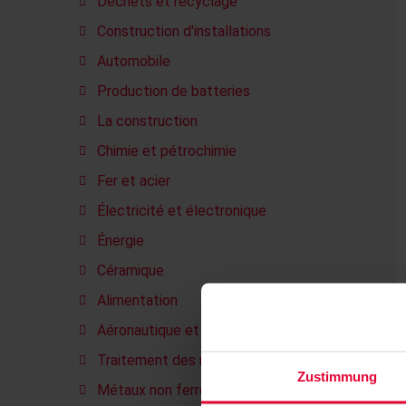
Déchets et recyclage
Construction d'installations
Automobile
Production de batteries
La construction
Chimie et pétrochimie
Fer et acier
Électricité et électronique
Énergie
Céramique
Alimentation
Aéronautique et aérospatiale
Traitement des métaux
Zustimmung
Métaux non ferreux