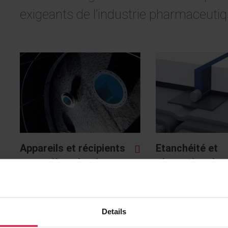
exigeants de l’industrie pharmaceuti
Appareils et récipients
Etanchéité et
en matière plastique
rénovation des 
Details