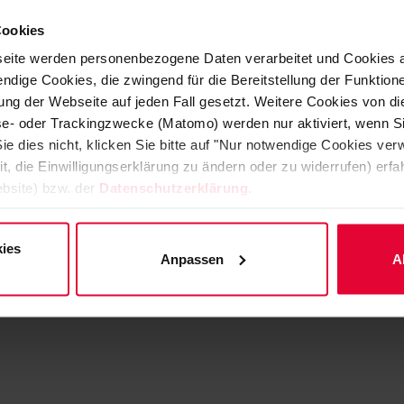
Cookies
eite werden personenbezogene Daten verarbeitet und Cookies 
ndige Cookies, die zwingend für die Bereitstellung der Funktion
ng der Webseite auf jeden Fall gesetzt. Weitere Cookies von d
Protection ESD
Revêtements
lyse- oder Trackingzwecke (Matomo) werden nur aktiviert, wenn Si
dissipatifs
ie dies nicht, klicken Sie bitte auf "Nur notwendige Cookies ve
it, die Einwilligungserklärung zu ändern oder zu widerrufen) er
bsite) bzw. der
Datenschutzerklärung
.
ies
Anpassen
A