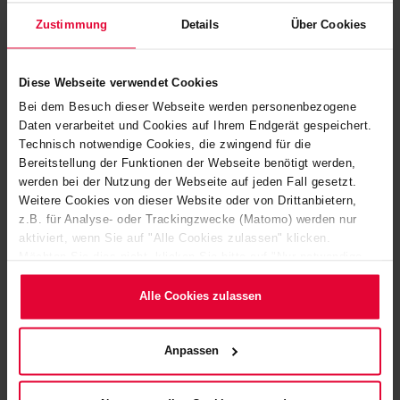
Anbieter zurück. Wir weisen Sie darauf hin, dass Sie unsere
Zustimmung
Details
Über Cookies
Auftritte bei Social-Media-Plattformen und ihre Funktionen
in eigener Verantwortung nutzen.
Diese Webseite verwendet Cookies
Dies gilt insbesondere für die Nutzung der interaktiven
Bei dem Besuch dieser Webseite werden personenbezogene
Daten verarbeitet und Cookies auf Ihrem Endgerät gespeichert.
Funktionen (z.B. Kommentieren, Teilen, Bewerten).
Technisch notwendige Cookies, die zwingend für die
Bereitstellung der Funktionen der Webseite benötigt werden,
Beim Besuch unserer Auftritte erfassen die Anbieter der
werden bei der Nutzung der Webseite auf jeden Fall gesetzt.
Social-Media-Plattformen u.a. Ihre IP-Adresse sowie
Weitere Cookies von dieser Website oder von Drittanbietern,
z.B. für Analyse- oder Trackingzwecke (Matomo) werden nur
weitere Informationen, die in Form von Cookies auf Ihrem
aktiviert, wenn Sie auf "Alle Cookies zulassen" klicken.
Endgerät vorhanden sind. Diese Informationen werden
Möchten Sie dies nicht, klicken Sie bitte auf "Nur notwendige
verwendet, um uns als Betreiber der Accounts statistische
Cookies verwenden". Mehr dazu (einschließlich der Möglichkeit,
Informationen über die Interaktion mit uns zur Verfügung zu
die Einwilligungserklärung zu ändern oder zu widerrufen)
Alle Cookies zulassen
erfahren Sie in unserem
Cookie-Hinweis
(Link im Fuß der
stellen.
Website) bzw. der
Datenschutzerklärung
.
Anpassen
Die in diesem Zusammenhang über Sie erhobenen Daten
werden von den Plattformen verarbeitet und dabei ggf. in