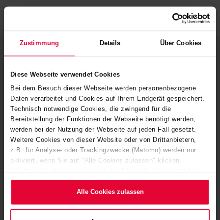
Zustimmung
Details
Über Cookies
Diese Webseite verwendet Cookies
Kontakt
Bei dem Besuch dieser Webseite werden personenbezogene
Daten verarbeitet und Cookies auf Ihrem Endgerät gespeichert.
STEULER-KCH GmbH
Technisch notwendige Cookies, die zwingend für die
Bereitstellung der Funktionen der Webseite benötigt werden,
Berggarten 1
werden bei der Nutzung der Webseite auf jeden Fall gesetzt.
56427 Siershahn
Weitere Cookies von dieser Website oder von Drittanbietern,
z.B. für Analyse- oder Trackingzwecke (Matomo) werden nur
Deutschland
aktiviert, wenn Sie auf "Alle Cookies zulassen" klicken.
Möchten Sie dies nicht, klicken Sie bitte auf "Nur notwendige
+49 2623 600-0
Cookies verwenden". Mehr dazu (einschließlich der Möglichkeit,
die Einwilligungserklärung zu ändern oder zu widerrufen)
Alle Cookies zulassen
+49 2623 600-513
erfahren Sie in unserem
Cookie-Hinweis
(Link im Fuß der
info@steuler-kch.com
Website) bzw. der
Datenschutzerklärung
.