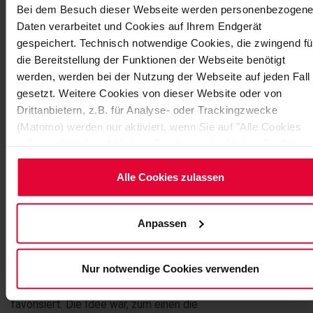
Bei dem Besuch dieser Webseite werden personenbezogene
mit PP (Polypropylen)-Innenliner eingesetzt. Hier kommt es
Daten verarbeitet und Cookies auf Ihrem Endgerät
bei den hohen Betriebstemperaturen bedingt durch die
gespeichert. Technisch notwendige Cookies, die zwingend fü
Wärmealterung des PP-Linerwerkstoffes nach einer
die Bereitstellung der Funktionen der Webseite benötigt
gewissen Zeit zu Spannungsrissen, insbesondere in den
werden, werden bei der Nutzung der Webseite auf jeden Fall
Schweißbereichen. Außerdem kann es bei Abkühlprozessen
gesetzt. Weitere Cookies von dieser Website oder von
aufgrund der unterschiedlichen
Drittanbietern, z.B. für Analyse- oder Trackingzwecke
Wärmeausdehnungskoeffizienten von PP-Auskleidung und
(Matomo) werden nur aktiviert, wenn Sie auf "Alle Cookies
zulassen" klicken. Möchten Sie dies nicht, klicken Sie bitte a
GFK-Laminat zu Ablösungen zwischen Liner und GFK
"Nur notwendige Cookies verwenden". Mehr dazu
kommen.
(einschließlich der Möglichkeit, die Einwilligungserklärung zu
Alle Cookies zulassen
ändern oder zu widerrufen) erfahren Sie in unserem
Cookie-
Ziel der ALPHARESIST-Neuentwicklung war demzufolge
Hinweis
(Link im Fuß der Website) bzw.
die Erhöhung der Standzeit bei gleichzeitiger Minimierung
Anpassen
der
Datenschutzerklärung
.
der Wartungskosten von Anolyt- und Katholytrohrleitungen
in der Chloralkali-Elektrolyse.
Nur notwendige Cookies verwenden
Für den Anolytbereich wurde ein Rein-GFK-Konzept
favorisiert. Die Idee war, zum einen die