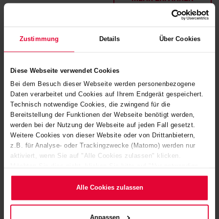
®
KERA
DUROSTRONG
Zustimmung
Details
Über Cookies
®
KERA
DUROSTRONG ist eine formbare Masse, die es
Diese Webseite verwendet Cookies
erlaubt, nahezu unbegrenzte Gestaltungsmöglichkeiten
Bei dem Besuch dieser Webseite werden personenbezogene
®
anzubieten. Eingesetzt werden kann KERA
DUROSTRONG
Daten verarbeitet und Cookies auf Ihrem Endgerät gespeichert.
unter anderem für Kolonnen, Behälter und Rohrleitungen.
Technisch notwendige Cookies, die zwingend für die
Darüber hinaus hat sich das Material auf Phenolharzbasis
Bereitstellung der Funktionen der Webseite benötigt werden,
werden bei der Nutzung der Webseite auf jeden Fall gesetzt.
bei Absorbern, Glocken- und Thormannböden sowie
Weitere Cookies von dieser Website oder von Drittanbietern,
Walzenelementen in Prozessanlagen bewährt.
z.B. für Analyse- oder Trackingzwecke (Matomo) werden nur
aktiviert, wenn Sie auf "Alle Cookies zulassen" klicken.
Möchten Sie dies nicht, klicken Sie bitte auf "Nur notwendige
MEHR ERFAHREN
Cookies verwenden". Mehr dazu (einschließlich der Möglichkeit,
die Einwilligungserklärung zu ändern oder zu widerrufen)
Alle Cookies zulassen
erfahren Sie in unserem
Cookie-Hinweis
(Link im Fuß der
Website) bzw. der
Datenschutzerklärung
.
Anpassen