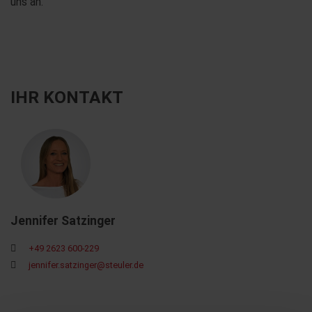
uns an.
IHR KONTAKT
Jennifer Satzinger
+49 2623 600-229
jennifer.satzinger@steuler.de