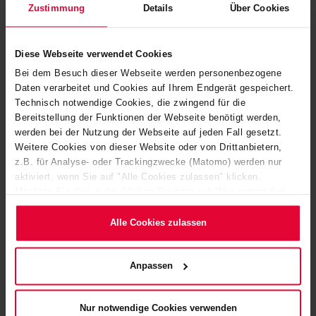
Zustimmung
Details
Über Cookies
Diese Webseite verwendet Cookies
Bei dem Besuch dieser Webseite werden personenbezogene
Daten verarbeitet und Cookies auf Ihrem Endgerät gespeichert.
Technisch notwendige Cookies, die zwingend für die
Bereitstellung der Funktionen der Webseite benötigt werden,
werden bei der Nutzung der Webseite auf jeden Fall gesetzt.
Weitere Cookies von dieser Website oder von Drittanbietern,
z.B. für Analyse- oder Trackingzwecke (Matomo) werden nur
aktiviert, wenn Sie auf "Alle Cookies zulassen" klicken.
Möchten Sie dies nicht, klicken Sie bitte auf "Nur notwendige
Cookies verwenden". Mehr dazu (einschließlich der Möglichkeit,
SPEZIELL AUF IHREN ANWENDUNGSBEDARF
die Einwilligungserklärung zu ändern oder zu widerrufen)
Alle Cookies zulassen
ZUGESCHNITTEN
erfahren Sie in unserem
Cookie-Hinweis
(Link im Fuß der
ENTDECKEN SIE HIER EINE
Website) bzw. der
Datenschutzerklärung
.
Anpassen
AUSWAHL UNSERER
PRODUKTE
Nur notwendige Cookies verwenden