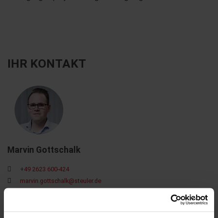
IHR KONTAKT
Marvin Gottschalk
+49 2623 600-424
marvin.gottschalk@steuler.de