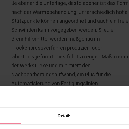
Je ebener die Unterlage, desto ebener ist das Formt
nach der Wärmebehandlung. Unterschiedlich hohe
Stützpunkte können angeordnet und auch ein freie
Schwinden kann vorgegeben werden. Steuler
Brennhilfsmittel werden maßgenau im
Trockenpressverfahren produziert oder
vibrationsgeformt. Dies führt zu engen Maßtolera
der Werkstücke und minimiert den
Nachbearbeitungsaufwand, ein Plus für die
Automatisierung von Fertigungslinien.
Details