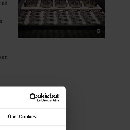
eil
s
nzen
Über Cookies