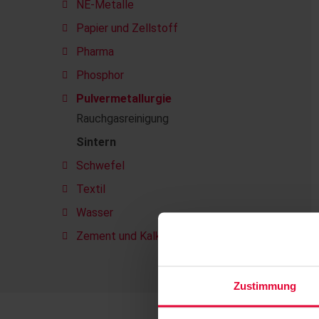
NE-Metalle
Papier und Zellstoff
Pharma
Phosphor
Pulvermetallurgie
Rauchgasreinigung
Sintern
Schwefel
Textil
Wasser
Zement und Kalk
Zustimmung