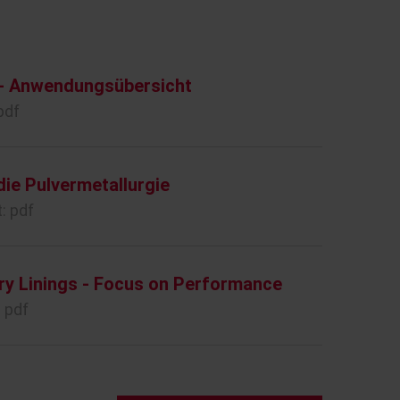
l - Anwendungsübersicht
pdf
die Pulvermetallurgie
: pdf
ry Linings - Focus on Performance
 pdf