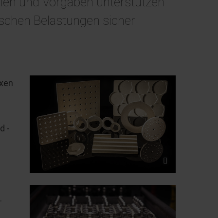
ien und Vorgaben unterstützen
schen Belastungen sicher
exen
d -
.