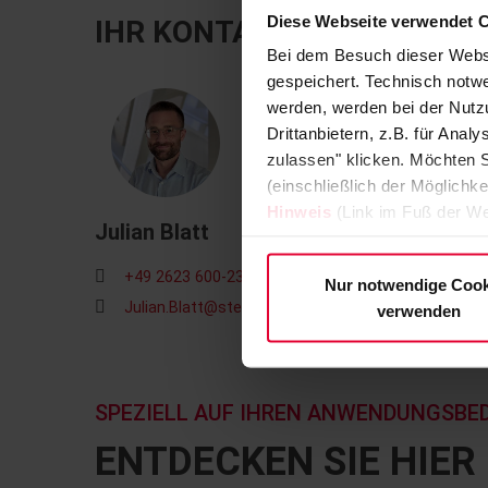
Diese Webseite verwendet 
IHR KONTAKT
Bei dem Besuch dieser Webs
gespeichert. Technisch notwe
werden, werden bei der Nutzu
Drittanbietern, z.B. für Ana
zulassen" klicken. Möchten S
(einschließlich der Möglichke
Hinweis
(Link im Fuß der We
Julian Blatt
+49 2623 600-239
Nur notwendige Cook
Julian.Blatt@steuler.de
verwenden
SPEZIELL AUF IHREN ANWENDUNGSBE
ENTDECKEN SIE HIE