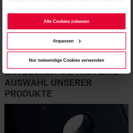
aktiviert, wenn Sie auf "Alle Cookies zulassen" klicken.
Möchten Sie dies nicht, klicken Sie bitte auf "Nur
notwendige Cookies verwenden". Mehr dazu
Alle Cookies zulassen
(einschließlich der Möglichkeit, die Einwilligungserklärung
zu ändern oder zu widerrufen) erfahren Sie in
Anpassen
unserem
Cookie-Hinweis
(Link im Fuß der Website)
bzw. der
Datenschutzerklärung
.
SPEZIELL AUF IHREN ANWENDUNGSBEDARF
ZUGESCHNITTEN
Nur notwendige Cookies verwenden
ENTDECKEN SIE HIER EINE
AUSWAHL UNSERER
PRODUKTE