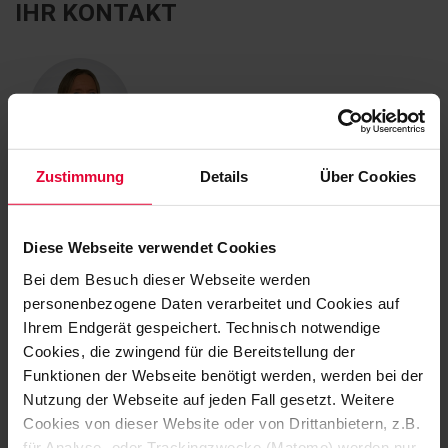
IHR KONTAKT
Zustimmung
Details
Über Cookies
Jennifer Satzinger
+49 2623 600-229
Diese Webseite verwendet Cookies
jennifer.satzinger@steuler.de
Bei dem Besuch dieser Webseite werden
personenbezogene Daten verarbeitet und Cookies auf
Ihrem Endgerät gespeichert. Technisch notwendige
Cookies, die zwingend für die Bereitstellung der
Funktionen der Webseite benötigt werden, werden bei der
Nutzung der Webseite auf jeden Fall gesetzt. Weitere
Cookies von dieser Website oder von Drittanbietern, z.B.
für Analyse- oder Trackingzwecke (Matomo) werden nur