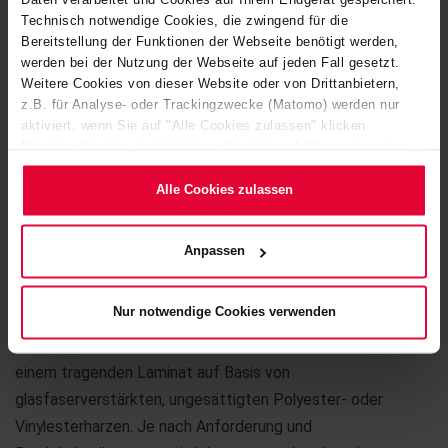
Technisch notwendige Cookies, die zwingend für die
Bereitstellung der Funktionen der Webseite benötigt werden,
werden bei der Nutzung der Webseite auf jeden Fall gesetzt.
Weitere Cookies von dieser Website oder von Drittanbietern,
z.B. für Analyse- oder Trackingzwecke (Matomo) werden nur
aktiviert, wenn Sie auf "Alle Cookies zulassen" klicken.
Möchten Sie dies nicht, klicken Sie bitte auf "Nur notwendige
Cookies verwenden". Mehr dazu (einschließlich der Möglichkeit,
die Einwilligungserklärung zu ändern oder zu widerrufen)
Alle Cookies zulassen
erfahren Sie in unserem
Cookie-Hinweis
(Link im Fuß der
Website) bzw. der
Datenschutzerklärung
.
Anpassen
®
KERAPOLIN
ist unser widerstandsfähiger
Nur notwendige Cookies verwenden
Markenwerkstoff, bestehend aus einer
Chemieschutzschicht nach DIN oder Kundenwunsch
und
einem tragenden Laminat auf Basis von
glasfaserverstärkten, ungesättigten Polyester- oder
Vinylesterharzen. Je nach Anforderung und