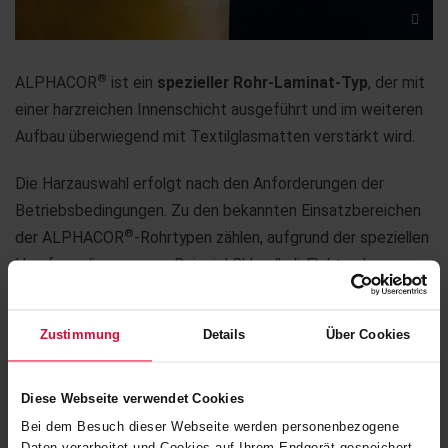
®
ALPHACOR
ist ein
spezieller Rohr-Laminat-Typ
, der mit
einer harzreichen Innenschicht ausgeführt und im weiteren
Aufbau überwiegend mit Textilglasmatten verstärkt wird.
Die Harzauswahl erfolgt nach den Anforderungen der
Betriebsbedingungen. Zu den bekannten Einsatzbereichen
®
der ALPHACOR
-Rohrtypen zählen, aufgrund der speziellen
Harzformulierung, zum Beispiel Chloralkali-Elektroylse-
Prozesse.
Zustimmung
Details
Über Cookies
®
KERAPOLIN
– TYP D DIN 16965
Diese Webseite verwendet Cookies
Bei dem Besuch dieser Webseite werden personenbezogene
Daten verarbeitet und Cookies auf Ihrem Endgerät gespeichert.