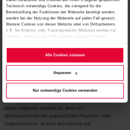
Technisch notwendige Cookies, die zwingend für die
Bereitstellung der Funktionen der Webseite benötigt werden,
werden bei der Nutzung der Webseite auf jeden Fall gesetzt.
Weitere Cookies von dieser Website oder von Drittanbietern,
z.B. für Analyse- oder Trackingzwecke (Matomo) werden nur
aktiviert, wenn Sie auf "Alle Cookies zulassen" klicken.
Möchten Sie dies nicht, klicken Sie bitte auf "Nur notwendige
Cookies verwenden". Mehr dazu (einschließlich der Möglichkeit,
die Einwilligungserklärung zu ändern oder zu widerrufen)
Alle Cookies zulassen
erfahren Sie in unserem
Cookie-Hinweis
(Link im Fuß der
Website) bzw. der
Datenschutzerklärung
.
Anpassen
®
KERAPOLIN
ist unser widerstandsfähiger
Nur notwendige Cookies verwenden
Markenwerkstoff, bestehend aus einer
Chemieschutzschicht nach DIN oder Kundenwunsch
und
einem tragenden Laminat auf Basis von
glasfaserverstärkten, ungesättigten Polyester- oder
Vinylesterharzen. Je nach Anforderung und