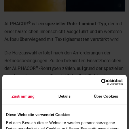
®
ALPHACOR
ist ein
spezieller Rohr-Laminat-Typ
, der mit
einer harzreichen Innenschicht ausgeführt und im weiteren
Aufbau überwiegend mit Textilglasmatten verstärkt wird.
Die Harzauswahl erfolgt nach den Anforderungen der
Betriebsbedingungen. Zu den bekannten Einsatzbereichen
®
der ALPHACOR
-Rohrtypen zählen, aufgrund der speziellen
Harzformulierung, zum Beispiel Chloralkali-Elektroylse-
Prozesse.
Zustimmung
Details
Über Cookies
®
KERAPOLIN
– TYP D DIN 16965
Diese Webseite verwendet Cookies
Bei dem Besuch dieser Webseite werden personenbezogene
Daten verarbeitet und Cookies auf Ihrem Endgerät gespeichert.