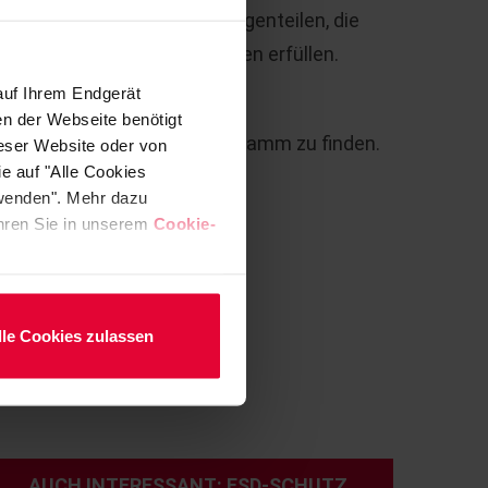
che Industrie
bis hin zu Anlagenteilen, die
ktpalette alle Anforderungen erfüllen.
auf Ihrem Endgerät
ramische Plattenlagen und
en der Webseite benötigt
ind in unserem Produktprogramm zu finden.
ieser Website oder von
e auf "Alle Cookies
rwenden". Mehr dazu
fahren Sie in unserem
Cookie-
lle Cookies zulassen
AUCH INTERESSANT: ESD-SCHUTZ