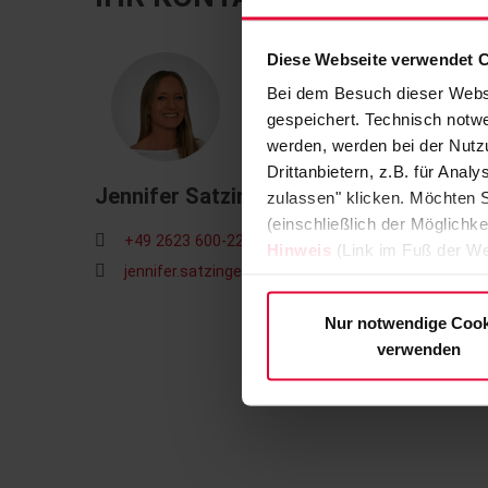
Diese Webseite verwendet 
Bei dem Besuch dieser Webs
gespeichert. Technisch notwe
werden, werden bei der Nutzu
Drittanbietern, z.B. für Ana
Jennifer Satzinger
zulassen" klicken. Möchten S
(einschließlich der Möglichke
+49 2623 600-229
Hinweis
(Link im Fuß der We
jennifer.satzinger@steuler.de
Nur notwendige Cook
verwenden