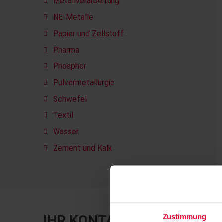
Metallverarbeitung
NE-Metalle
Papier und Zellstoff
Pharma
Phosphor
Pulvermetallurgie
Schwefel
Textil
Wasser
Zement und Kalk
Zustimmung
IHR KONTAKT