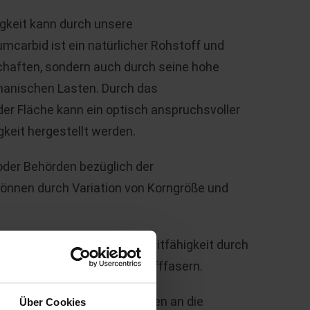
gkeit kann durch unsere
umcarbid ist ein natürlicher Rohstoff und
schaften, sondern auch durch seine hohe
hanischen Lasten. Durch das
er Fläche kann ein optisch anspruchsvoller
keit hergestellt werden.
oder Behörden bezüglich der
 können durch Variation von Korngröße und
)
erhalten ihre elektrische Leitfähigkeit durch
trisch leitfähige Kohlenstofffasern.
 individuellen Anforderungen an die
Über Cookies