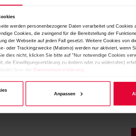
Beschichtung ab. Von Reinräumen über die
chemis
WHG-Anforderungen unterliegen, kann unsere Produ
Cookies
eite werden personenbezogene Daten verarbeitet und Cookies 
Auch
leitfähige Verlege- und Verfugekitte
für ke
ndige Cookies, die zwingend für die Bereitstellung der Funktion
Kombinationssysteme, auch mit DIBt-Zulassung, s
ng der Webseite auf jeden Fall gesetzt. Weitere Cookies von d
lyse- oder Trackingzwecke (Matomo) werden nur aktiviert, wenn Si
ie dies nicht, klicken Sie bitte auf "Nur notwendige Cookies ve
it, die Einwilligungserklärung zu ändern oder zu widerrufen) er
bsite) bzw. der
Datenschutzerklärung
.
ies
Anpassen
A