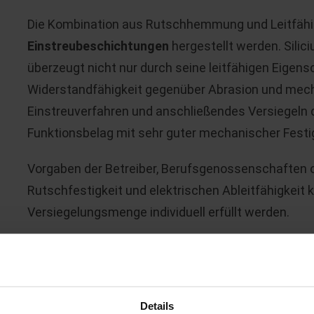
Die Kombination aus Rutschhemmung und Leitfähi
Einstreubeschichtungen
hergestellt werden. Silici
überzeugt nicht nur durch seine leitfähigen Eigen
Widerstandfähigkeit gegenüber Abrasion und mec
Einstreuverfahren und anschließendes Versiegeln d
Funktionsbelag mit sehr guter mechanischer Festig
Vorgaben der Betreiber, Berufsgenossenschaften 
Rutschfestigkeit und elektrischen Ableitfähigkeit
Versiegelungsmenge individuell erfüllt werden.
Mit
Fasern verstärkte Systeme (Laminatsysteme
Zusätze in der Kunstharzmatrix und/oder durch elek
Welches System zum Einsatz kommt, hängt von den
Details