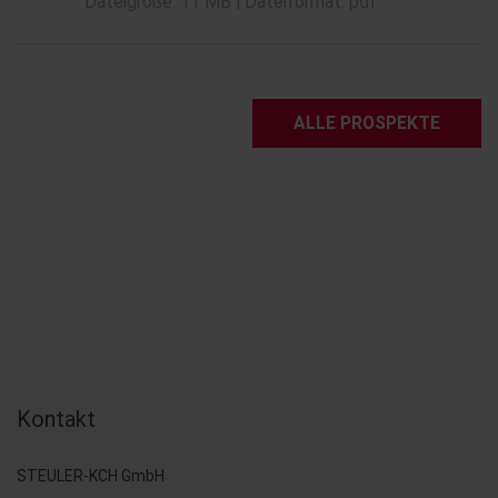
Dateigröße: 11 MB | Dateiformat: pdf
ALLE PROSPEKTE
Kontakt
STEULER-KCH GmbH