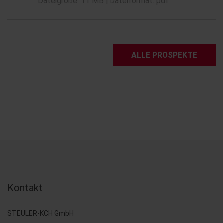
Dateigröße: 11 MB | Dateiformat: pdf
ALLE PROSPEKTE
Kontakt
STEULER-KCH GmbH