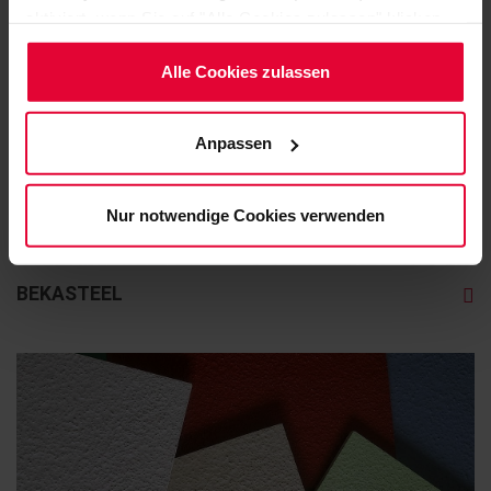
aktiviert, wenn Sie auf "Alle Cookies zulassen" klicken.
Möchten Sie dies nicht, klicken Sie bitte auf "Nur
notwendige Cookies verwenden". Mehr dazu
Alle Cookies zulassen
(einschließlich der Möglichkeit, die Einwilligungserklärung
zu ändern oder zu widerrufen) erfahren Sie in
Anpassen
unserem
Cookie-Hinweis
(Link im Fuß der Website)
bzw. der
Datenschutzerklärung
.
Nur notwendige Cookies verwenden
BEKASTEEL