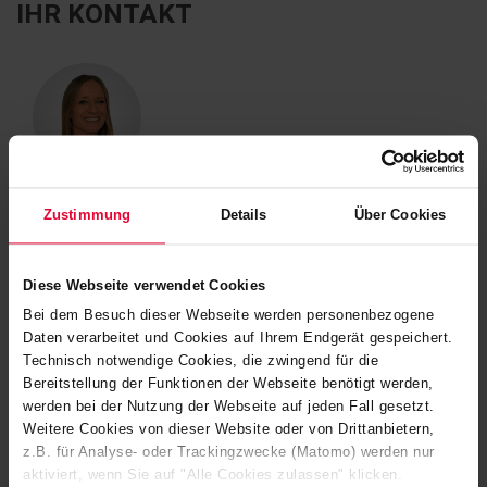
IHR KONTAKT
Jennifer Satzinger
Zustimmung
Details
Über Cookies
+49 2623 600-229
jennifer.satzinger@steuler.de
Diese Webseite verwendet Cookies
Bei dem Besuch dieser Webseite werden personenbezogene
Daten verarbeitet und Cookies auf Ihrem Endgerät gespeichert.
Technisch notwendige Cookies, die zwingend für die
Bereitstellung der Funktionen der Webseite benötigt werden,
werden bei der Nutzung der Webseite auf jeden Fall gesetzt.
Weitere Cookies von dieser Website oder von Drittanbietern,
z.B. für Analyse- oder Trackingzwecke (Matomo) werden nur
aktiviert, wenn Sie auf "Alle Cookies zulassen" klicken.