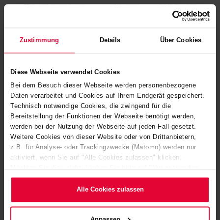
Zustimmung
Details
Über Cookies
Diese Webseite verwendet Cookies
Bei dem Besuch dieser Webseite werden personenbezogene
Daten verarbeitet und Cookies auf Ihrem Endgerät gespeichert.
Technisch notwendige Cookies, die zwingend für die
Bereitstellung der Funktionen der Webseite benötigt werden,
werden bei der Nutzung der Webseite auf jeden Fall gesetzt.
Weitere Cookies von dieser Website oder von Drittanbietern,
z.B. für Analyse- oder Trackingzwecke (Matomo) werden nur
SPEZIELL AUF IHREN ANWENDUNGSBEDARF
aktiviert, wenn Sie auf "Alle Cookies zulassen" klicken.
ZUGESCHNITTEN
Möchten Sie dies nicht, klicken Sie bitte auf "Nur notwendige
ENTDECKEN SIE HIER EINE
Cookies verwenden". Mehr dazu (einschließlich der Möglichkeit,
die Einwilligungserklärung zu ändern oder zu widerrufen)
Alle Cookies zulassen
AUSWAHL UNSERER
erfahren Sie in unserem
Cookie-Hinweis
(Link im Fuß der
Website) bzw. der
Datenschutzerklärung
.
PRODUKTE
Anpassen