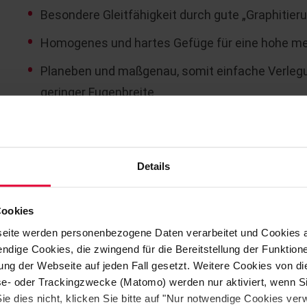
Besondere Gleitfähigkeit durch gute „Graphitier
Homogenes und hartes Gefüge für eine hohe me
Planeben und maßgenau, somit einfache Verlegun
geringer Fugenbreite
Hohe Abriebfestigkeit (0,20 cm³/cm² ) bei gleic
Gute thermische Wechselbeständigkeit
Details
Ausgelegt für hohe Standzeiten von bis zu 15 J
Einfache und schnelle Verlegung - zu verkleben
Cookies
eite werden personenbezogene Daten verarbeitet und Cookies 
Steuler K-Platten und K-Steine werden auch in an
ndige Cookies, die zwingend für die Bereitstellung der Funktion
ng der Webseite auf jeden Fall gesetzt. Weitere Cookies von d
verlegt, wo hohe Abriebfestigkeit, Beständigkeit u
lyse- oder Trackingzwecke (Matomo) werden nur aktiviert, wenn Si
Auswahlfaktoren sind.
ie dies nicht, klicken Sie bitte auf "Nur notwendige Cookies ve