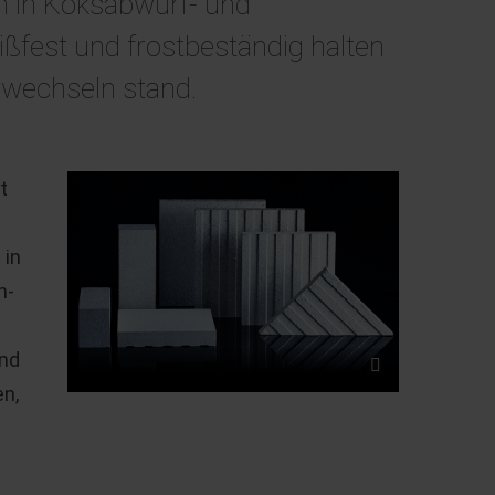
n in Koksabwurf- und
ßfest und frostbeständig halten
rwechseln stand.
t
 in
h-
and
n,