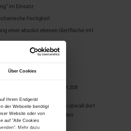
ung“ im Einsatz
chanische Festigkeit
g einer absolut ebenen Gleitfläche mit
hzeitig guter Rutscheignung
Über Cookies
ahren und mehr
 mit Steuler Mörtel DUOMOR M 308
auf Ihrem Endgerät
deren
Branchen
und Bereichen überall dort
en der Webseite benötigt
ieser Website oder von
nd Stabilität die entscheidenden
e auf "Alle Cookies
rwenden". Mehr dazu