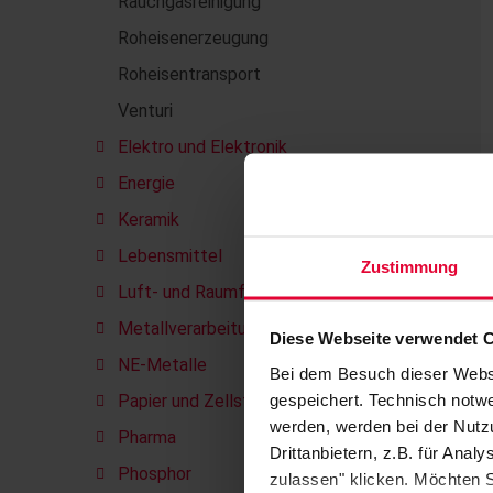
Rauchgasreinigung
Roheisenerzeugung
Roheisentransport
Venturi
Elektro und Elektronik
Energie
Keramik
Lebensmittel
Zustimmung
Luft- und Raumfahrt
Metallverarbeitung
Diese Webseite verwendet 
NE-Metalle
Bei dem Besuch dieser Webs
gespeichert. Technisch notwe
Papier und Zellstoff
werden, werden bei der Nutzu
Pharma
Drittanbietern, z.B. für Ana
Phosphor
zulassen" klicken. Möchten S