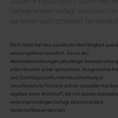
Steuler-K-Platten und K-Steine werde
Verladerampen verlegt. Hochverschlei
sie sicher auch schnellen Temperatu
Die K-Sorte hat eine exzellente Gleitfähigkeit und is
weitestgehend säurefest. Sie ist den
Materialanforderungen jahrelanger Beanspruchung
jeder Hinsicht sicher gewachsen. Ausgesuchte Ro
und Zuschlagsstoffe, Hochdruckformung in
verschiedenste Formate und ein spezieller Hartbr
ergeben einen Werkstoff, der mit seinem kompakte
widerstandsfähigen Gefüge eine besondere
Werkstoffklasse darstellt.