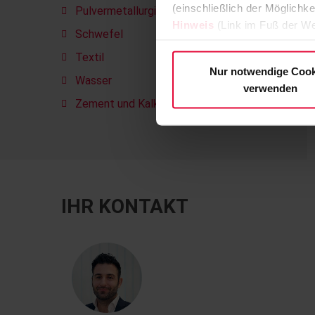
(einschließlich der Möglichke
Pulvermetallurgie
Hinweis
(Link im Fuß der We
Schwefel
Textil
Nur notwendige Cook
Wasser
verwenden
Zement und Kalk
IHR KONTAKT