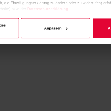
it, die Einwilligungserklärung zu ändern oder zu widerrufen) er
bsite) bzw. der
Datenschutzerklärung
.
ies
Anpassen
A