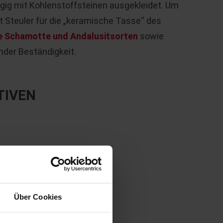
agig mit Kohlenstoffsteinen ausgekleidet. Um
t Steuler für die „keramische Tasse“ des
 Schamotte und Andalusitsorten
sowie
nder Beständigkeit.
TIVEN
Über Cookies