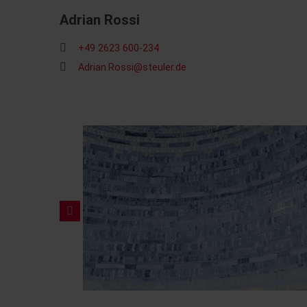
Adrian Rossi
+49 2623 600-234
Adrian.Rossi@steuler.de