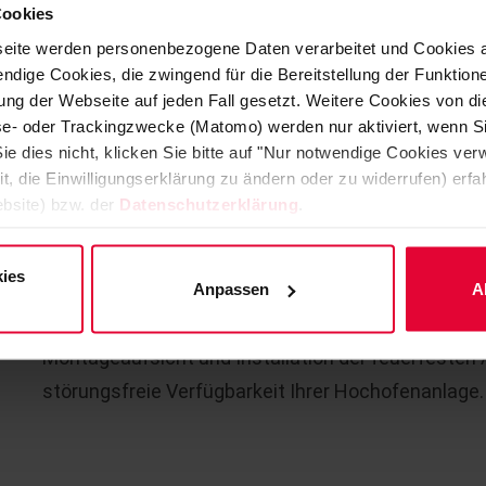
Cookies
Keramische Tasse
eite werden personenbezogene Daten verarbeitet und Cookies 
ndige Cookies, die zwingend für die Bereitstellung der Funktion
ng der Webseite auf jeden Fall gesetzt. Weitere Cookies von d
Sie setzen Wasserstoff ein? Gerne, unsere Auskle
lyse- oder Trackingzwecke (Matomo) werden nur aktiviert, wenn Si
ie dies nicht, klicken Sie bitte auf "Nur notwendige Cookies ve
it, die Einwilligungserklärung zu ändern oder zu widerrufen) er
WIR LIEFERN SICHERHEIT
bsite) bzw. der
Datenschutzerklärung
.
Steuler bietet Kompetenz und Leistung über alle P
ies
Forschung und Entwicklung, modernstes Engineeri
Anpassen
A
sowie verlässliche Transport- und Logistikleistung
Montageaufsicht und Installation der feuerfesten 
störungsfreie Verfügbarkeit Ihrer Hochofenanlage.