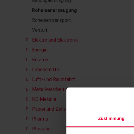
Rauchgasreinigung
Roheisenerzeugung
Roheisentransport
Venturi
Elektro und Elektronik
Energie
Keramik
Lebensmittel
Luft- und Raumfahrt
Metallverarbeitung
NE-Metalle
Papier und Zellstoff
Zustimmung
Pharma
Phosphor