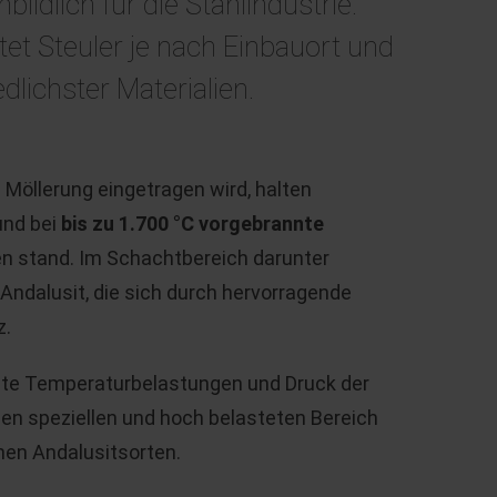
ildlich für die Stahlindustrie.
tet Steuler je nach Einbauort und
lichster Materialien.
Möllerung eingetragen wird, halten
und bei
bis zu 1.700 °C vorgebrannte
stand. Im Schachtbereich darunter
ndalusit, die sich durch hervorragende
z.
ste Temperaturbelastungen und Druck der
esen speziellen und hoch belasteten Bereich
en Andalusitsorten.