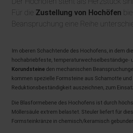
Der Hochofen steht als Herzstück sinnb
Für die
Zustellung von Hochöfen
bie
Beanspruchung eine Reihe unterschied
Im oberen Schachtende des Hochofens, in dem die 
hochabriebfeste, temperaturwechselbeständige- 
Korundsteine
den mechanischen Beanspruchungen 
kommen spezielle Formsteine aus Schamotte und A
Reduktionsbeständigkeit auszeichnen, zum Einsat
Die Blasformebene des Hochofens ist durch höch
Möllersäule extrem belastet. Steuler liefert für di
Formsteinkränze in chemisch/keramisch gebunden