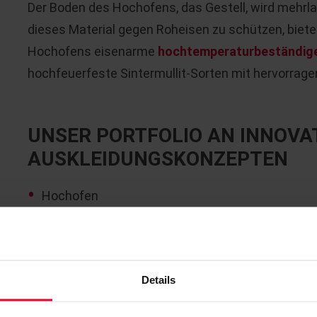
Der Boden des Hochofens, das Gestell, wird mehrl
dieses Material gegen Roheisen zu schützen, biete
Hochofens eisenarme
hochtemperaturbeständige
hochfeuerfeste Sintermullit-Sorten mit hervorrage
UNSER PORTFOLIO AN INNOVA
AUSKLEIDUNGSKONZEPTEN
Hochofen
Blasformebene
Heißwindleitung
Details
Abluftleitung
Cowper / Winderhitzer