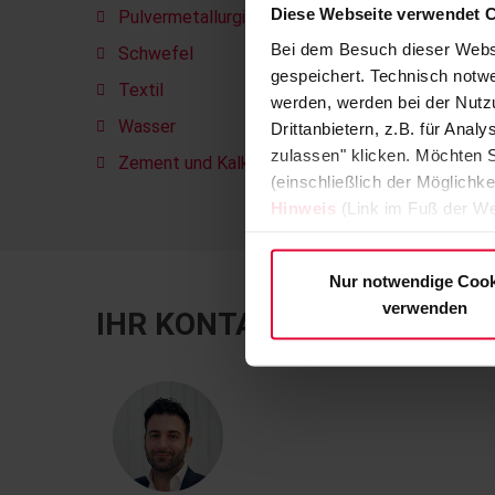
Diese Webseite verwendet 
Pulvermetallurgie
Bei dem Besuch dieser Webs
Schwefel
gespeichert. Technisch notwe
Textil
werden, werden bei der Nutzu
Wasser
Drittanbietern, z.B. für Ana
zulassen" klicken. Möchten S
Zement und Kalk
(einschließlich der Möglichke
Hinweis
(Link im Fuß der We
Nur notwendige Cook
verwenden
IHR KONTAKT