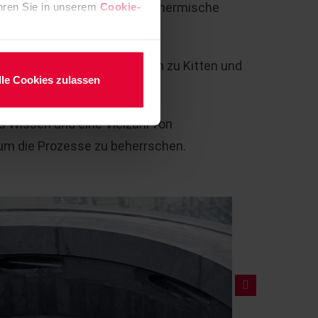
ommt in Betracht, wenn die thermische
fahren Sie in unserem
Cookie-
en
von der Abdichtung bis hin zu Kitten und
lle Cookies zulassen
mplette Installation.
 Wissen und eine Vielzahl von
um die Prozesse zu beherrschen.