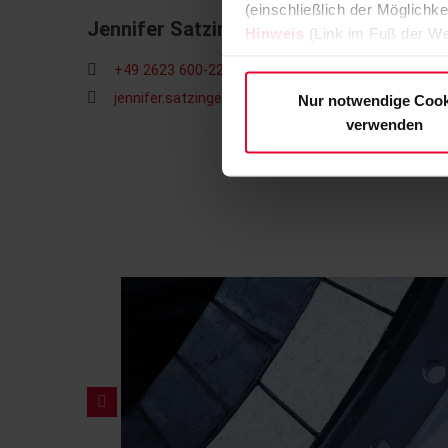
(einschließlich der Möglichke
Jennifer Satzinger
Hinweis
(Link im Fuß der We
+49 2623 600-229
jennifer.satzinger@steuler.de
Nur notwendige Cook
verwenden