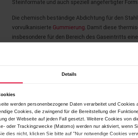
Steinformate und auch speziell angefertigter Form
Die chemisch beständige Abdichtung für den Stahlu
vorvulkanisierte
Gummierung
. Damit diese thermis
insbesondere für den Bereich des Gaseintritts ein
Auf dieser Basis kann dann eine geeignete Kombina
Ausmauerung
für das konkrete Projekt ausgewähl
Im Nassbereich liegt der Fokus auf einer chemisc
Details
Schutzauskleidung.
Cookies
Wegen der
verschiedenen Arten von Beanspruch
eite werden personenbezogene Daten verarbeitet und Cookies 
verschiedene Steinqualitäten und Kitte in den unt
ndige Cookies, die zwingend für die Bereitstellung der Funktion
Einsatz.
ng der Webseite auf jeden Fall gesetzt. Weitere Cookies von d
lyse- oder Trackingzwecke (Matomo) werden nur aktiviert, wenn Si
Abhängig vom Prozess- und Sprühmedium werden s
ie dies nicht, klicken Sie bitte auf "Nur notwendige Cookies ve