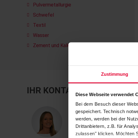
Pulvermetallurgie
Schwefel
Textil
Wasser
Zement und Kalk
Zustimmung
IHR KONTAKT
Diese Webseite verwendet 
Bei dem Besuch dieser Webs
gespeichert. Technisch notwe
werden, werden bei der Nutzu
Drittanbietern, z.B. für Ana
zulassen" klicken. Möchten S