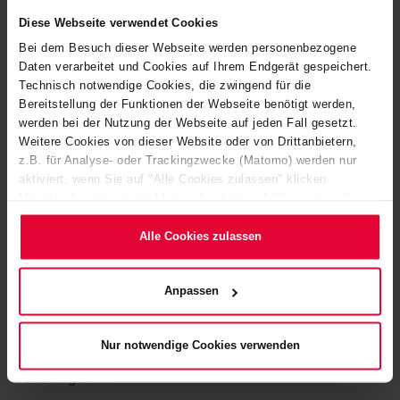
höchste Ansprüche.
Diese Webseite verwendet Cookies
Bei dem Besuch dieser Webseite werden personenbezogene
Daten verarbeitet und Cookies auf Ihrem Endgerät gespeichert.
NACHBRENNKAMMER
Technisch notwendige Cookies, die zwingend für die
Bereitstellung der Funktionen der Webseite benötigt werden,
In der Nachbrennkammer wird das feuerfeste Mauerwerk
werden bei der Nutzung der Webseite auf jeden Fall gesetzt.
Weitere Cookies von dieser Website oder von Drittanbietern,
meist durch hohe Alkalifrachten und weitere aggressive
z.B. für Analyse- oder Trackingzwecke (Matomo) werden nur
Medien chemisch sehr stark belastet. In Verbindung mit
aktiviert, wenn Sie auf "Alle Cookies zulassen" klicken.
hohen Feuerraumtemperaturen bis 1.350 °C sorgen
Möchten Sie dies nicht, klicken Sie bitte auf "Nur notwendige
insbesondere flüssige Schlacken für einen hohen Verschleiß
Cookies verwenden". Mehr dazu (einschließlich der Möglichkeit,
die Einwilligungserklärung zu ändern oder zu widerrufen)
Alle Cookies zulassen
der feuerfesten Auskleidungen.
erfahren Sie in unserem
Cookie-Hinweis
(Link im Fuß der
Website) bzw. der
Datenschutzerklärung
.
Steuler bietet neben den bewährten Steinauskleidungen
Anpassen
auf Basis Andalusit und Korund – wahlweise mit Chromoxid
– mit der Spezialsorte
SUPREMA CAK 710 P
ein
Nur notwendige Cookies verwenden
hochverschleißfestes
Produkt für diese besonderen
Belastungen an.