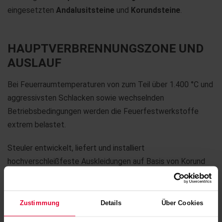
eingesetzten
Andalusitsteine
und
Korundsteine
.
HAUPTVERBRENNUNGSZONE UND
AUSLAUF
Bei Feuerraumtemperaturen von zum Teil über 1.400 °C und
aggressivsten Schlacken sowie wechselnden
Betriebsbedingungen werden die Feuerfestwerkstoffe
extrem belastet.
Steuler entwickelt, liefert und installiert
hochverschleißfeste Auskleidungen auf Basis von Korund
mit unterschiedlichem Chromoxidanteil. Mit Chromadditiven
von 5% bis zu 60%, sowie einem Hochtemperaturbrand bis
zu 1.600 °C und der sorgfältigen Auswahl der verwendeten
Zustimmung
Details
Über Cookies
Rohstoffe liefern wir High Performance-Auskleidungen für