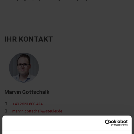
IHR KONTAKT
Marvin Gottschalk
+49 2623 600-424
marvin.gottschalk@steuler.de