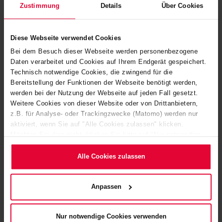
Zustimmung
Details
Über Cookies
Diese Webseite verwendet Cookies
Bei dem Besuch dieser Webseite werden personenbezogene
Daten verarbeitet und Cookies auf Ihrem Endgerät gespeichert.
Technisch notwendige Cookies, die zwingend für die
Bereitstellung der Funktionen der Webseite benötigt werden,
werden bei der Nutzung der Webseite auf jeden Fall gesetzt.
Weitere Cookies von dieser Website oder von Drittanbietern,
z.B. für Analyse- oder Trackingzwecke (Matomo) werden nur
aktiviert, wenn Sie auf "Alle Cookies zulassen" klicken.
Möchten Sie dies nicht, klicken Sie bitte auf "Nur notwendige
Cookies verwenden". Mehr dazu (einschließlich der Möglichkeit,
SPEZIELL AUF IHREN ANWENDUNGSBEDARF
die Einwilligungserklärung zu ändern oder zu widerrufen)
Alle Cookies zulassen
ZUGESCHNITTEN
erfahren Sie in unserem
Cookie-Hinweis
(Link im Fuß der
ENTDECKEN SIE HIER EINE
Website) bzw. der
Datenschutzerklärung
.
Anpassen
AUSWAHL UNSERER
PRODUKTE
Nur notwendige Cookies verwenden