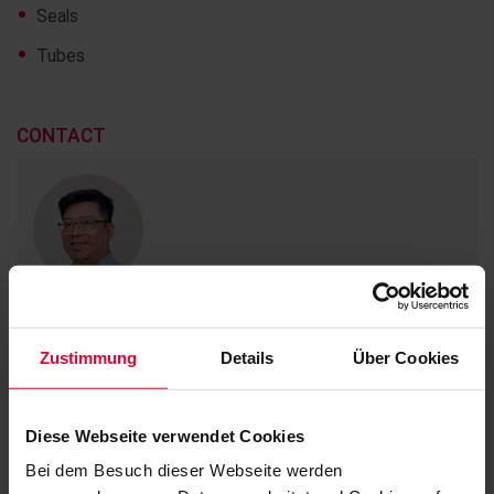
Seals
Tubes
CONTACT
Dieu-Hy Tran
Commodity group buyer
Zustimmung
Details
Über Cookies
Plastics
Office Siershahn
Diese Webseite verwendet Cookies
+49 2623 600-575
Bei dem Besuch dieser Webseite werden