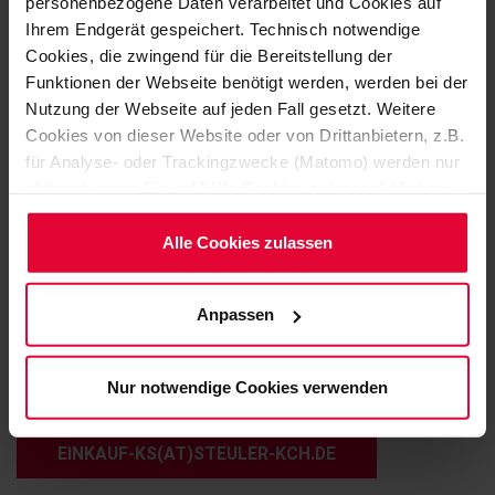
personenbezogene Daten verarbeitet und Cookies auf
Ihrem Endgerät gespeichert. Technisch notwendige
Cookies, die zwingend für die Bereitstellung der
Funktionen der Webseite benötigt werden, werden bei der
Nutzung der Webseite auf jeden Fall gesetzt. Weitere
Cookies von dieser Website oder von Drittanbietern, z.B.
für Analyse- oder Trackingzwecke (Matomo) werden nur
Olha Pokhalchyshyna
aktiviert, wenn Sie auf "Alle Cookies zulassen" klicken.
Commodity group buyer
Möchten Sie dies nicht, klicken Sie bitte auf "Nur
Metals
notwendige Cookies verwenden". Mehr dazu
Alle Cookies zulassen
Office Siershahn
(einschließlich der Möglichkeit, die Einwilligungserklärung
+49 2623 600-414
zu ändern oder zu widerrufen) erfahren Sie in
Anpassen
unserem
Cookie-Hinweis
(Link im Fuß der Website)
bzw. der
Datenschutzerklärung
.
Nur notwendige Cookies verwenden
CONTACT BY E-MAIL
EINKAUF-KS(AT)STEULER-KCH.DE