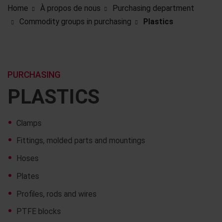
Home
À propos de nous
Purchasing department
Commodity groups in purchasing
Plastics
PURCHASING
PLASTICS
Clamps
Fittings, molded parts and mountings
Hoses
Plates
Profiles, rods and wires
PTFE blocks