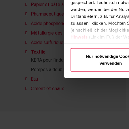
gespeichert. Technisch notwe
Papier et pâte à papier
werden, werden bei der Nutzu
Pharmaceutique
Drittanbietern, z.B. für Ana
zulassen" klicken. Möchten S
Acide phosphorique
(einschließlich der Möglichke
Métallurgie des poudres
Hinweis
(Link im Fuß der We
Acide sulfurique
Textile
Nur notwendige Cook
KERA pour l'industrie textile
verwenden
Pompes à double paroi
Eau
Ciment et chaux