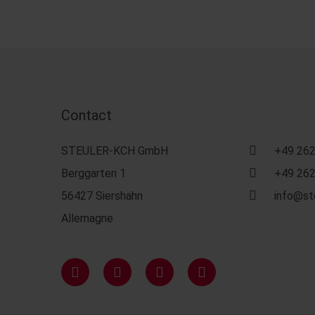
Contact
STEULER-KCH GmbH
+49 262
Berggarten 1
+49 262
56427 Siershahn
info@st
Allemagne