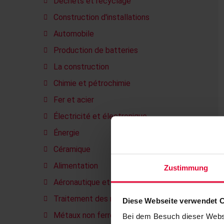
Déchets et recyclage
Construction d'installations
Automobile
Production de batteries
La construction
Chimie et pétrochimie
Fer et acier
Électricité et électronique
Énergie
Céramique
Alimentation
Zustimmung
Aéronautique et aérospatiale
Traitement des métaux
Diese Webseite verwendet 
Métaux non ferreux
Bei dem Besuch dieser Webs