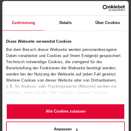
DATENBLÄTTER
Zustimmung
Details
Über Cookies
REPARATUR­MASSEN
Diese Webseite verwendet Cookies
Bei dem Besuch dieser Webseite werden personenbezogene
VULKODURIT B WEICHGUMMIKITT
Daten verarbeitet und Cookies auf Ihrem Endgerät gespeichert.
Technisch notwendige Cookies, die zwingend für die
Reparaturkitt für weichgummierte Bauteile
Bereitstellung der Funktionen der Webseite benötigt werden,
werden bei der Nutzung der Webseite auf jeden Fall gesetzt.
TI 204K
Weitere Cookies von dieser Website oder von Drittanbietern,
z.B. für Analyse- oder Trackingzwecke (Matomo) werden nur
Taille du fichier: 93 Ko | Format de fichier: pdf
aktiviert, wenn Sie auf "Alle Cookies zulassen" klicken.
Möchten Sie dies nicht, klicken Sie bitte auf "Nur notwendige
Cookies verwenden". Mehr dazu (einschließlich der Möglichkeit,
die Einwilligungserklärung zu ändern oder zu widerrufen)
Alle Cookies zulassen
erfahren Sie in unserem
Cookie-Hinweis
(Link im Fuß der
Website) bzw. der
Datenschutzerklärung
.
Anpassen