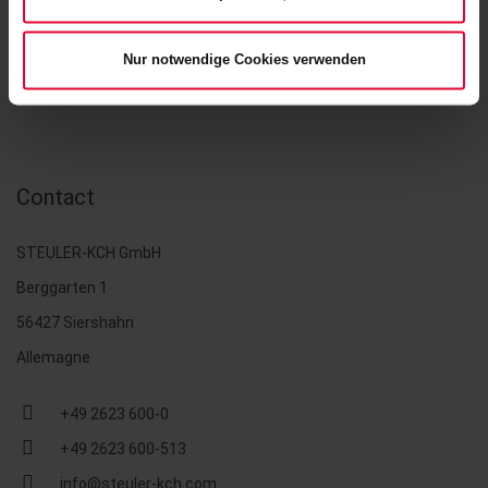
Nur notwendige Cookies verwenden
Contact
STEULER-KCH GmbH
Berggarten 1
56427 Siershahn
Allemagne
+49 2623 600-0
+49 2623 600-513
info@steuler-kch.com