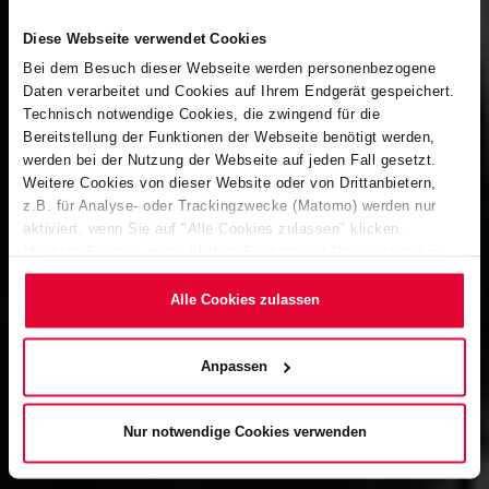
Diese Webseite verwendet Cookies
Bei dem Besuch dieser Webseite werden personenbezogene
Daten verarbeitet und Cookies auf Ihrem Endgerät gespeichert.
Technisch notwendige Cookies, die zwingend für die
Bereitstellung der Funktionen der Webseite benötigt werden,
werden bei der Nutzung der Webseite auf jeden Fall gesetzt.
Weitere Cookies von dieser Website oder von Drittanbietern,
z.B. für Analyse- oder Trackingzwecke (Matomo) werden nur
aktiviert, wenn Sie auf "Alle Cookies zulassen" klicken.
Möchten Sie dies nicht, klicken Sie bitte auf "Nur notwendige
Cookies verwenden". Mehr dazu (einschließlich der Möglichkeit,
die Einwilligungserklärung zu ändern oder zu widerrufen)
Alle Cookies zulassen
erfahren Sie in unserem
Cookie-Hinweis
(Link im Fuß der
Website) bzw. der
Datenschutzerklärung
.
Anpassen
Nur notwendige Cookies verwenden