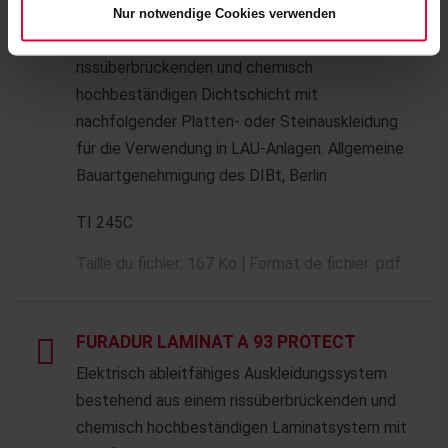
Elektrisch ableitfähiges Auskleidungssystem
Nur notwendige Cookies verwenden
bestehend aus einer selbstverlaufenden,
rissüberbrückenden und chemisch
hochbeständigen Dichtschicht mit
nachfolgender Platten- oder Steinauskleidung
für die Verwendung in LAU-Anlagen. Allgemeine
Bauartgenehmigung des DIBt, Berlin
TI 245C
Taille du fichier: 167 Ko | Format de fichier: pdf
FURADUR LAMINAT A 93 PROTECT
Elektrisch ableitfähiges Auskleidungssystem
bestehend aus einem rissüberbrückenden und
chemisch hochbeständigen Laminatsystem mit