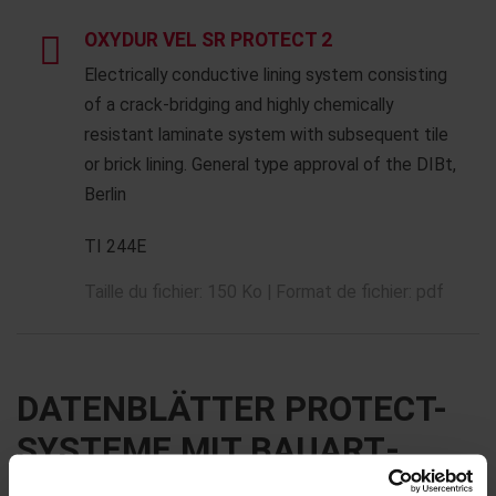
OXYDUR VEL SR PROTECT 2
Electrically conductive lining system consisting
of a crack-bridging and highly chemically
resistant laminate system with subsequent tile
or brick lining. General type approval of the DIBt,
Berlin
TI 244E
Taille du fichier: 150 Ko | Format de fichier: pdf
DATENBLÄTTER PROTECT-
SYSTEME MIT BAUART­
GENEHMIGUNG