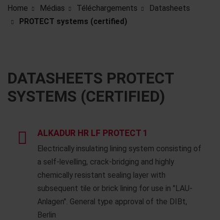
Home
Médias
Téléchargements
Datasheets
PROTECT systems (certified)
DATASHEETS PROTECT
SYSTEMS (CERTIFIED)
ALKADUR HR LF PROTECT 1
Electrically insulating lining system consisting of
a self-levelling, crack-bridging and highly
chemically resistant sealing layer with
subsequent tile or brick lining for use in "LAU-
Anlagen". General type approval of the DIBt,
Berlin