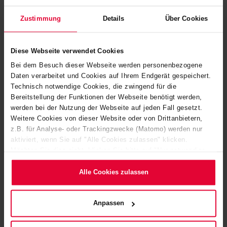
Zustimmung
Details
Über Cookies
ALKADUR HR LF PROTECT 1
Elektrisch isolierendes Auskleidungssystem
Diese Webseite verwendet Cookies
bestehend aus einer selbstverlaufenden,
Bei dem Besuch dieser Webseite werden personenbezogene
Daten verarbeitet und Cookies auf Ihrem Endgerät gespeichert.
rissüberbrückenden und chemisch
Technisch notwendige Cookies, die zwingend für die
hochbeständigen Dichtschicht mit
Bereitstellung der Funktionen der Webseite benötigt werden,
nachfolgender Platten- oder Steinauskleidung
werden bei der Nutzung der Webseite auf jeden Fall gesetzt.
Weitere Cookies von dieser Website oder von Drittanbietern,
für die Verwendung in LAU-Anlagen. Allgemeine
z.B. für Analyse- oder Trackingzwecke (Matomo) werden nur
Bauartgenehmigung des DIBt, Berlin
aktiviert, wenn Sie auf "Alle Cookies zulassen" klicken.
Möchten Sie dies nicht, klicken Sie bitte auf "Nur notwendige
TI 245B
Cookies verwenden". Mehr dazu (einschließlich der Möglichkeit,
die Einwilligungserklärung zu ändern oder zu widerrufen)
Alle Cookies zulassen
Taille du fichier: 163 Ko | Format de fichier: pdf
erfahren Sie in unserem
Cookie-Hinweis
(Link im Fuß der
Website) bzw. der
Datenschutzerklärung
.
Anpassen
ALKADUR HR LF PROTECT 2