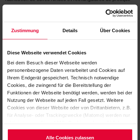
toutes les tailles.
EN SAVOIR PLUS
Zustimmung
Details
Über Cookies
KERA®
Diese Webseite verwendet Cookies
Bei dem Besuch dieser Webseite werden
Le thermodurcissable KERA® est une masse façonnable
personenbezogene Daten verarbeitet und Cookies auf
qui permet des options de conception presque illimitées.
Ihrem Endgerät gespeichert. Technisch notwendige
KERA® peut être utilisé entre autres pour les colonnes, les
Cookies, die zwingend für die Bereitstellung der
réservoirs et les conduites. En outre, ce matériau à base de
Funktionen der Webseite benötigt werden, werden bei der
résine phénolique a fait ses preuves dans les absorbeurs,
Nutzung der Webseite auf jeden Fall gesetzt. Weitere
les plateaux à cloches et les plateaux Thormann, ainsi que
Cookies von dieser Website oder von Drittanbietern, z.B.
für Analyse- oder Trackingzwecke (Matomo) werden nur
dans les éléments de rouleaux dans les installations de
aktiviert, wenn Sie auf "Alle Cookies zulassen" klicken.
traitement.
Möchten Sie dies nicht, klicken Sie bitte auf "Nur
notwendige Cookies verwenden". Mehr dazu
Alle Cookies zulassen