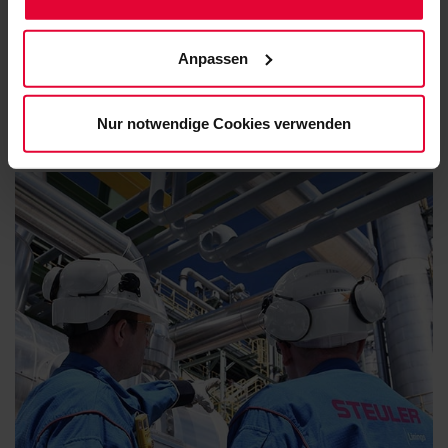
EN SAVOIR PLUS
(einschließlich der Möglichkeit, die Einwilligungserklärung
zu ändern oder zu widerrufen) erfahren Sie in
Anpassen
unserem
Cookie-Hinweis
(Link im Fuß der Website)
bzw. der
Datenschutzerklärung
.
Nur notwendige Cookies verwenden