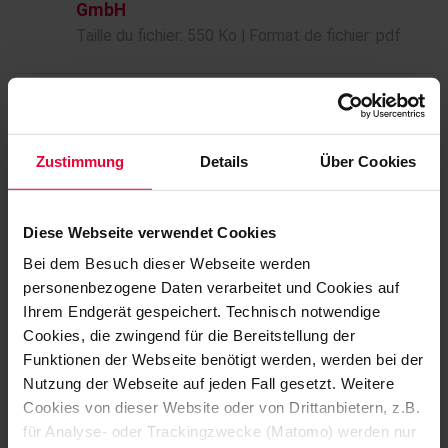
GmbH
Taille du fichier: 550 Ko | Format de fichier: pdf
Regulations for external companies
Steuler Linings
Taille du fichier: 93 Ko | Format de fichier: pdf
Zustimmung
Details
Über Cookies
Diese Webseite verwendet Cookies
Purchasing guidelines Steuler Linings
Bei dem Besuch dieser Webseite werden
Taille du fichier: 46 Ko | Format de fichier: pdf
personenbezogene Daten verarbeitet und Cookies auf
Ihrem Endgerät gespeichert. Technisch notwendige
Cookies, die zwingend für die Bereitstellung der
Purchasing policy Steuler Linings
Funktionen der Webseite benötigt werden, werden bei der
Taille du fichier: 47 Ko | Format de fichier: pdf
Nutzung der Webseite auf jeden Fall gesetzt. Weitere
Cookies von dieser Website oder von Drittanbietern, z.B.
für Analyse- oder Trackingzwecke (Matomo) werden nur
Supplier self disclosure Steuler Linings