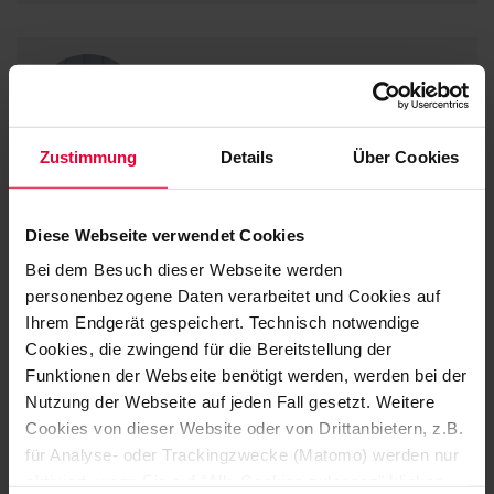
Zustimmung
Details
Über Cookies
Timo Kreuter
Commodity group buyer
Diese Webseite verwendet Cookies
IT, communication / fleet, transport / SAP, reporting
Bei dem Besuch dieser Webseite werden
Office Siershahn
personenbezogene Daten verarbeitet und Cookies auf
+49 2623 600-652
Ihrem Endgerät gespeichert. Technisch notwendige
timo.kreuter@steuler.de
Cookies, die zwingend für die Bereitstellung der
Funktionen der Webseite benötigt werden, werden bei der
Nutzung der Webseite auf jeden Fall gesetzt. Weitere
Cookies von dieser Website oder von Drittanbietern, z.B.
für Analyse- oder Trackingzwecke (Matomo) werden nur
aktiviert, wenn Sie auf "Alle Cookies zulassen" klicken.