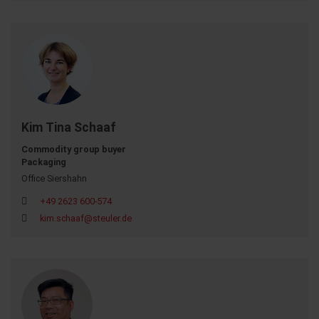
Kim Tina Schaaf
Commodity group buyer
Packaging
Office Siershahn
+49 2623 600-574
kim.schaaf@steuler.de