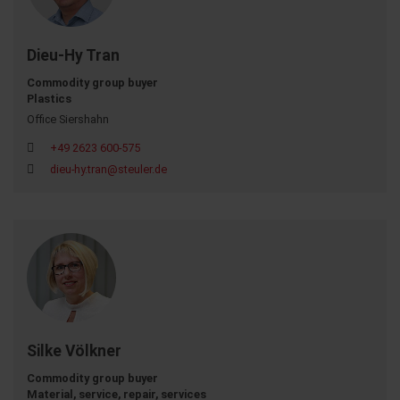
Dieu-Hy Tran
Commodity group buyer
Plastics
Office Siershahn
+49 2623 600-575
dieu-hy.tran@steuler.de
Silke Völkner
Commodity group buyer
Material, service, repair, services