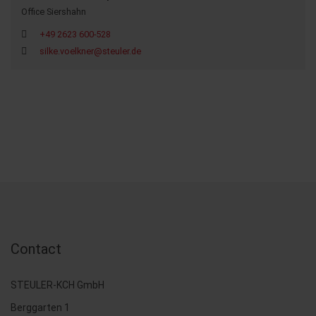
Office Siershahn
+49 2623 600-528
silke.voelkner@steuler.de
Contact
STEULER-KCH GmbH
Berggarten 1