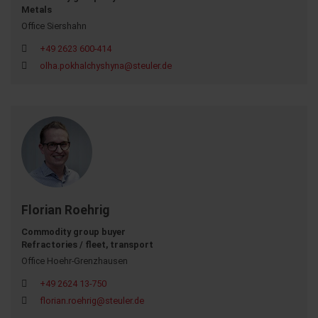
Metals
Office Siershahn
+49 2623 600-414
olha.pokhalchyshyna@steuler.de
Florian Roehrig
Commodity group buyer
Refractories / fleet, transport
Office Hoehr-Grenzhausen
+49 2624 13-750
florian.roehrig@steuler.de