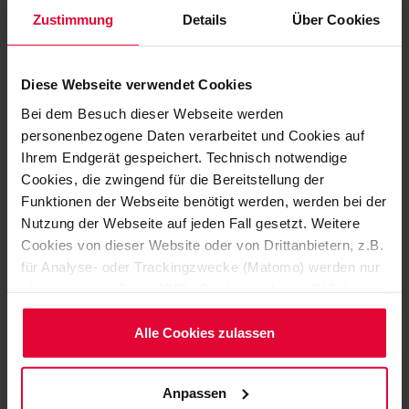
coating system with coloured sand for
Zustimmung
Details
Über Cookies
concrete floor areas
TI 265A
Diese Webseite verwendet Cookies
Bei dem Besuch dieser Webseite werden
Taille du fichier: 144 Ko | Format de fichier: pdf
personenbezogene Daten verarbeitet und Cookies auf
Ihrem Endgerät gespeichert. Technisch notwendige
Cookies, die zwingend für die Bereitstellung der
ALKADUR ESD HC
Funktionen der Webseite benötigt werden, werden bei der
Self-levelling, electrically conductive coating
Nutzung der Webseite auf jeden Fall gesetzt. Weitere
system for areas with requirements according
Cookies von dieser Website oder von Drittanbietern, z.B.
to DIN EN 61340-5-1 (ESD) applicable also at
für Analyse- oder Trackingzwecke (Matomo) werden nur
aktiviert, wenn Sie auf "Alle Cookies zulassen" klicken.
very low air moisture
Möchten Sie dies nicht, klicken Sie bitte auf "Nur
notwendige Cookies verwenden". Mehr dazu
Alle Cookies zulassen
TI 243
(einschließlich der Möglichkeit, die Einwilligungserklärung
Taille du fichier: 123 Ko | Format de fichier: pdf
zu ändern oder zu widerrufen) erfahren Sie in
Anpassen
unserem
Cookie-Hinweis
(Link im Fuß der Website)