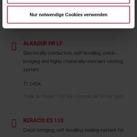
bzw. der
Datenschutzerklärung
.
ti-alkadur-hr-245-en.pdf
Nur notwendige Cookies verwenden
Taille du fichier: 151 Ko | Format de fichier: pdf
ALKADUR HR LF
Electrically conductive, self-levelling, crack-
bridging and highly chemically resistant coating
system.
TI 245A
Taille du fichier: 290 Ko | Format de fichier: pdf
KERACID ES 110
Crack-bridging, self-levelling sealing system for