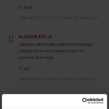
TI 231B
Taille du fichier: 127 Ko | Format de fichier: pdf
ALKADUR ESC LF
Jointless, electrically conductive broadcast
coating system with coloured sand for
concrete floor areas
TI 265
Taille du fichier: 139 Ko | Format de fichier: pdf
ALKADUR ESC LF INCREASED LAYER
Jointless, electrically conductive broadcast