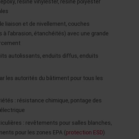
époxy, résine vinylester, résine polyester
ales
 liaison et de nivellement, couches
es à l’abrasion, étanchéités) avec une grande
orcement
uits autolissants, enduits diffus, enduits
 les autorités du bâtiment pour tous les
riétés : résistance chimique, pontage des
électrique
culières : revêtements pour salles blanches,
ements pour les zones EPA (
protection ESD
)