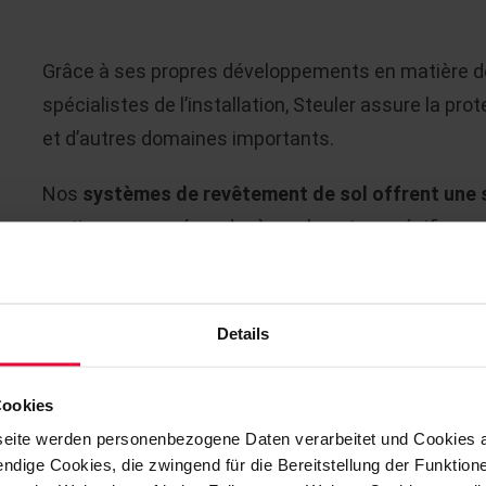
Grâce à ses propres développements en matière de 
spécialistes de l’installation, Steuler assure la pro
et d’autres domaines importants.
Nos
systèmes de revêtement de sol offrent une s
pratiques pour répondre à vos besoins spécifiques
Nous travaillons avec une méthode : basique, adapt
de construction définis et les couches fonctionnell
Details
Avec Steuler, vous disposez d’un expert en revêtem
efficaces pendant de nombreuses années.
Cookies
eite werden personenbezogene Daten verarbeitet und Cookies 
ndige Cookies, die zwingend für die Bereitstellung der Funktion