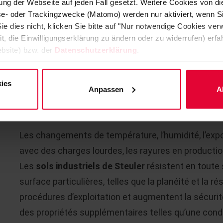
ng der Webseite auf jeden Fall gesetzt. Weitere Cookies von d
LES SOLUTIONS INDIVIDUELLE
lyse- oder Trackingzwecke (Matomo) werden nur aktiviert, wenn Si
ie dies nicht, klicken Sie bitte auf "Nur notwendige Cookies ve
Les
revêtements de sol et revêtements de carrea
it, die Einwilligungserklärung zu ändern oder zu widerrufen) er
protègent le support en béton de la destruction co
bsite) bzw. der
Datenschutzerklärung
.
chimiques et de polluants dans le support et contri
l’installation. Des solutions éprouvées pour les joi
ies
Anpassen
A
tranchées et les conceptions ainsi que les détails
structures de hall complètent nos systèmes de re
Les changements de température, l’humidité, l’expo
avec des charges lourdes, les rayures en producti
Les
sols industriels de Steuler
résistent en toute 
surface particulières, telles que la planéité et la 
procédures d’exploitation et augmentent la sécuri
des propriétés supplémentaires telles qu’une condu