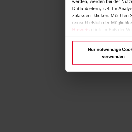
werden, werden bei der Nutzu
Drittanbietern, z.B. für Ana
zulassen" klicken. Möchten S
(einschließlich der Möglichke
Hinweis
(Link im Fuß der We
Nur notwendige Cook
verwenden