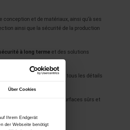
conception et de matériaux, ainsi qu’à ses
tection ainsi que la sécurité de la production
écurité à long terme
et des solutions
.
ée au projet respectif, avec tous les détails
es.
Über Cookies
ent qui rendra vos sols et surfaces sûrs et
auf Ihrem Endgerät
en der Webseite benötigt