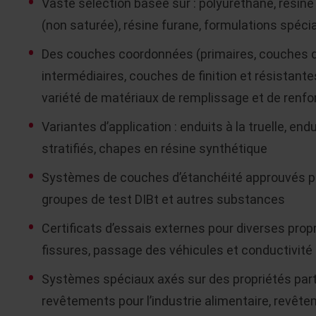
Vaste sélection basée sur : polyuréthane, résine 
(non saturée), résine furane, formulations spéci
Des couches coordonnées (primaires, couches de
intermédiaires, couches de finition et résistant
variété de matériaux de remplissage et de renf
Variantes d’application : enduits à la truelle, end
stratifiés, chapes en résine synthétique
Systèmes de couches d’étanchéité approuvés par
groupes de test DIBt et autres substances
Certificats d’essais externes pour diverses prop
fissures, passage des véhicules et conductivité 
Systèmes spéciaux axés sur des propriétés parti
revêtements pour l’industrie alimentaire, revêt