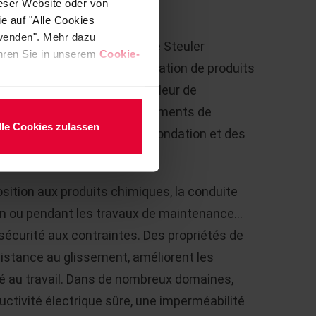
ieser Website oder von
S
e auf "Alle Cookies
rwenden". Mehr dazu
ux résistants aux acides
de Steuler
fahren Sie in unserem
Cookie-
rrosive, empêchent la pénétration de produits
buent ainsi à maintenir la valeur de
nts de dilatation, les raccordements de
lle Cookies zulassen
 d’étanchéité des socles de fondation et des
vêtement de sol.
sition aux produits chimiques, la conduite
on ou pendant les travaux de maintenance...
sécurité aux contraintes. Des propriétés de
résistance au glissement, améliorent les
té au travail. Dans de nombreux domaines,
ctivité électrique sûre, une imperméabilité