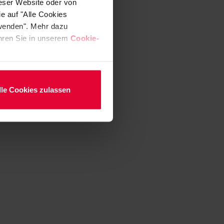
ieser Website oder von
e auf "Alle Cookies
rwenden". Mehr dazu
fahren Sie in unserem
Cookie-
lle Cookies zulassen