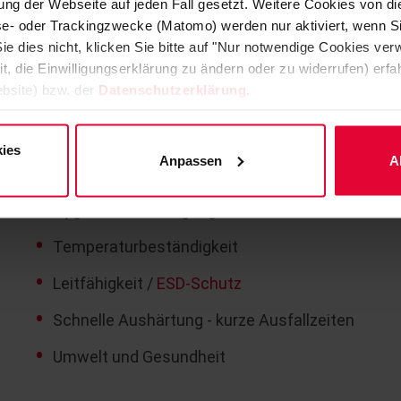
ng der Webseite auf jeden Fall gesetzt. Weitere Cookies von d
leisten – und das zuverlässig über Jahre hinweg.
lyse- oder Trackingzwecke (Matomo) werden nur aktiviert, wenn Si
ie dies nicht, klicken Sie bitte auf "Nur notwendige Cookies ve
Die wichtigsten Anforderungen im Überblick:
it, die Einwilligungserklärung zu ändern oder zu widerrufen) er
bsite) bzw. der
Datenschutzerklärung
.
Mechanische Belastbarkeit
Chemische Resistenz
ies
Anpassen
A
Rutschhemmung und Sicherheit
Hygiene und Reinigung
Temperaturbeständigkeit
Leitfähigkeit /
ESD-Schutz
Schnelle Aushärtung - kurze Ausfallzeiten
Umwelt und Gesundheit