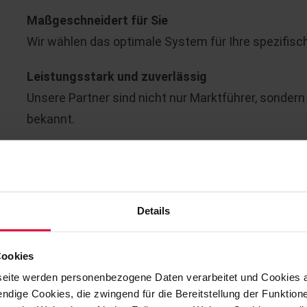
Maßgeschneidert für Sie
Wir wählen das optimale System für Ihre spezifisc
Leistungsstark und zuverlässig
Unsere Partner sind nicht nur Marktführer, sondern 
bekannt.
Breites Lösungsspektrum
Kein Hersteller kann alles – aber gemeinsam decke
Details
HÖCHSTE ANFORDERUNGEN
Cookies
Industrieböden müssen täglich extremen Belastu
eite werden personenbezogene Daten verarbeitet und Cookies 
und thermisch. Ein Standardboden reicht dafür of
ndige Cookies, die zwingend für die Bereitstellung der Funktion