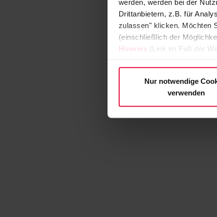
werden, werden bei der Nutzu
Drittanbietern, z.B. für Ana
zulassen" klicken. Möchten S
(einschließlich der Möglichke
Hinweis
(Link im Fuß der We
Nur notwendige Cook
verwenden