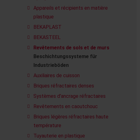
Appareils et récipients en matière
plastique
BEKAPLAST
BEKASTEEL
Revêtements de sols et de murs
Beschichtungssysteme für
Industrieböden
Auxiliaires de cuisson
Briques réfractaires denses
Systèmes d'ancrage réfractaires
Revêtements en caoutchouc
Briques légères réfractaires haute
température
Tuyauterie en plastique