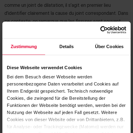
comme un joint de dilatation, il s’agit en premier lieu
d’identifier clairement la cause du joint correspondant. Dans
ce contexte, on remarque que les fissures sont souvent
appelées joints.
Les joints de construction et les fissures de retrait
Zustimmung
Details
Über Cookies
prévus
du point de vue de la technique de construction
peuvent
normalement être rénovés sans problème
. Ils
sont retaillés et nettoyés, préparés mécaniquement pour
Diese Webseite verwendet Cookies
obtenir une résistance à la traction adhésive suffisante,
Bei dem Besuch dieser Webseite werden
puis remplis par adhérence.
personenbezogene Daten verarbeitet und Cookies auf
Ihrem Endgerät gespeichert. Technisch notwendige
Mais les constructions anciennes présentent toutefois
Cookies, die zwingend für die Bereitstellung der
souvent des joints et des fissures dont l’origine n’est pas si
Funktionen der Webseite benötigt werden, werden bei der
Nutzung der Webseite auf jeden Fall gesetzt. Weitere
facile à déterminer. Dans ce cas, il ne suffit pas de choisir
Cookies von dieser Website oder von Drittanbietern, z.B.
simplement un joint à élasticité permanente pour régler le
für Analyse- oder Trackingzwecke (Matomo) werden nur
problème.