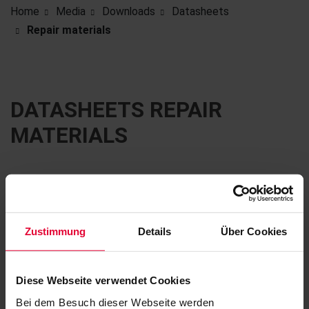
Home
Media
Downloads
Datasheets
Repair materials
DATASHEETS REPAIR
MATERIALS
VULKODURIT B SOFT RUBBER MORTAR
Repair mortar for soft rubber lined structural
components
Zustimmung
Details
Über Cookies
TI 204K
Diese Webseite verwendet Cookies
Filesize: 94 KB | Fileformat: pdf
Bei dem Besuch dieser Webseite werden