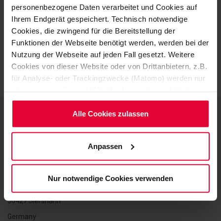
personenbezogene Daten verarbeitet und Cookies auf
Ihrem Endgerät gespeichert. Technisch notwendige
Cookies, die zwingend für die Bereitstellung der
Funktionen der Webseite benötigt werden, werden bei der
Nutzung der Webseite auf jeden Fall gesetzt. Weitere
Cookies von dieser Website oder von Drittanbietern, z.B.
für Analyse- oder Trackingzwecke (Matomo) werden nur
aktiviert, wenn Sie auf "Alle Cookies zulassen" klicken.
Möchten Sie dies nicht, klicken Sie bitte auf "Nur
notwendige Cookies verwenden". Mehr dazu
Alle Cookies zulassen
(einschließlich der Möglichkeit, die Einwilligungserklärung
zu ändern oder zu widerrufen) erfahren Sie in
Contact
Anpassen
unserem
Cookie-Hinweis
(Link im Fuß der Website)
bzw. der
Datenschutzerklärung
.
STEULER-KCH GmbH
Nur notwendige Cookies verwenden
Berggarten 1
56427 Siershahn
Germany